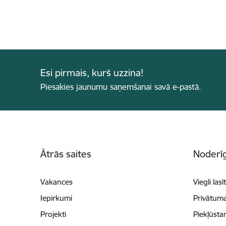
Esi pirmais, kurš uzzina!
Piesakies jaunumu saņemšanai savā e-pastā.
Kājene
Ātrās saites
Noderīg
Vakances
Viegli lasī
Iepirkumi
Privātuma
Projekti
Piekļūsta