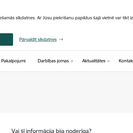
iešamās sīkdatnes. Ar Jūsu piekrišanu papildus šajā vietnē var tikt i
Pārvaldīt sīkdatnes
Pakalpojumi
Darbības jomas
Aktualitātes
Kontak
Vai šī informācija bija noderīga?