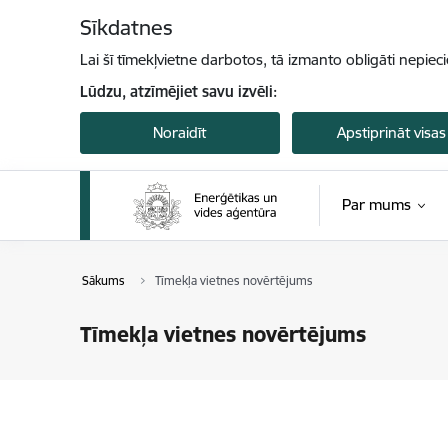
Pāriet uz lapas saturu
Sīkdatnes
Lai šī tīmekļvietne darbotos, tā izmanto obligāti nepiec
Lūdzu, atzīmējiet savu izvēli:
Noraidīt
Apstiprināt visas
Par mums
Sākums
Tīmekļa vietnes novērtējums
Tīmekļa vietnes novērtējums