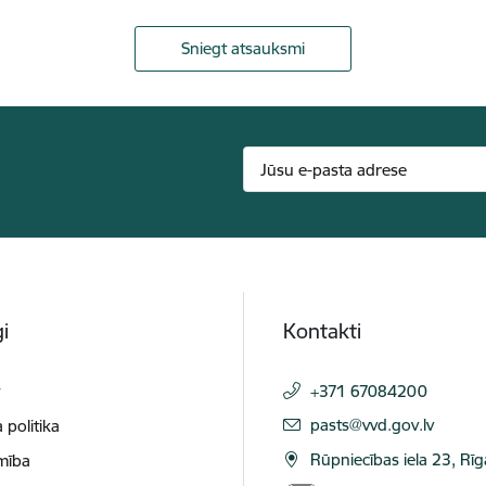
Sniegt atsauksmi
i
Kontakti
t
+371 67084200
E-pasts:
pasts@vvd.gov.lv
 politika
Rūpniecības iela 23, Rī
mība