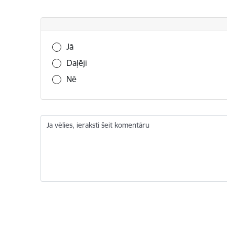
Vai šī informācija bija noderīga?
Jā
Daļēji
Nē
Ja vēlies, ieraksti šeit komentāru