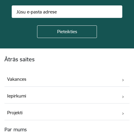
Kājene
Ātrās saites
Vakances
Iepirkumi
Projekti
Par mums