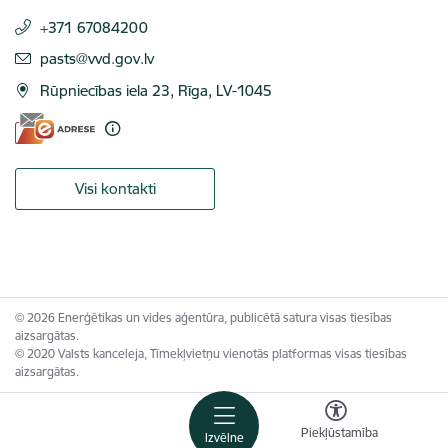
+371 67084200
E-pasts:
pasts@vvd.gov.lv
Rūpniecības iela 23, Rīga, LV-1045
Visi kontakti
© 2026 Enerģētikas un vides aģentūra, publicētā satura visas tiesības
aizsargātas.
© 2020 Valsts kanceleja, Tīmekļvietņu vienotās platformas visas tiesības
aizsargātas.
Piekļūstamība
Izvēlne