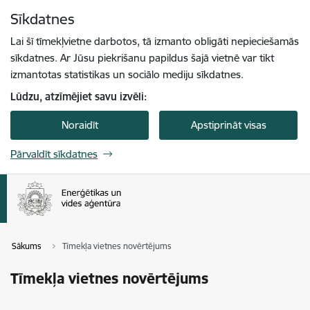
Pāriet uz lapas saturu
Sīkdatnes
Spied
lai meklētu
Enter
Lai šī tīmekļvietne darbotos, tā izmanto obligāti nepieciešamās
sīkdatnes. Ar Jūsu piekrišanu papildus šajā vietnē var tikt
izmantotas statistikas un sociālo mediju sīkdatnes.
Lūdzu, atzīmējiet savu izvēli:
Noraidīt
Apstiprināt visas
Pārvaldīt sīkdatnes
Sākums
Tīmekļa vietnes novērtējums
Tīmekļa vietnes novērtējums