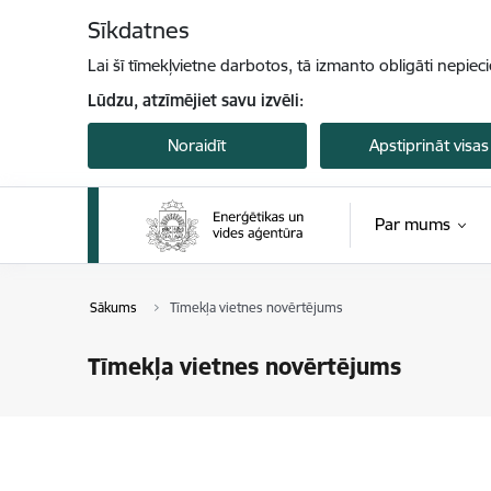
Pāriet uz lapas saturu
Sīkdatnes
Lai šī tīmekļvietne darbotos, tā izmanto obligāti nepiec
Lūdzu, atzīmējiet savu izvēli:
Noraidīt
Apstiprināt visas
Par mums
Sākums
Tīmekļa vietnes novērtējums
Tīmekļa vietnes novērtējums