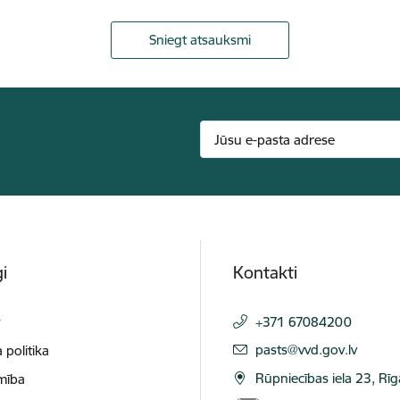
Sniegt atsauksmi
i
Kontakti
t
+371 67084200
E-pasts:
pasts@vvd.gov.lv
 politika
Rūpniecības iela 23, Rī
mība