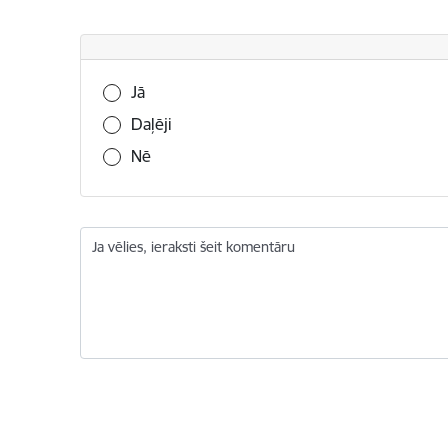
Vai šī informācija bija noderīga?
Jā
Daļēji
Nē
Ja vēlies, ieraksti šeit komentāru