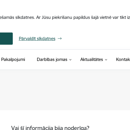
iešamās sīkdatnes. Ar Jūsu piekrišanu papildus šajā vietnē var tikt i
Pārvaldīt sīkdatnes
Pakalpojumi
Darbības jomas
Aktualitātes
Kontak
Vai šī informācija bija noderīga?