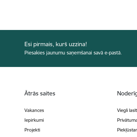
Esi pirmais, kurš uzzina!
Piesakies jaunumu saņemšanai savā e-pastā.
Kājene
Ātrās saites
Noderīg
Vakances
Viegli lasī
Iepirkumi
Privātuma
Projekti
Piekļūsta