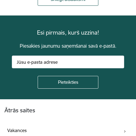
Esi pirmais, kurš uzzina!
Piesakies jaunumu saņemšanai savā e-pastā.
Kājene
Ātrās saites
Vakances