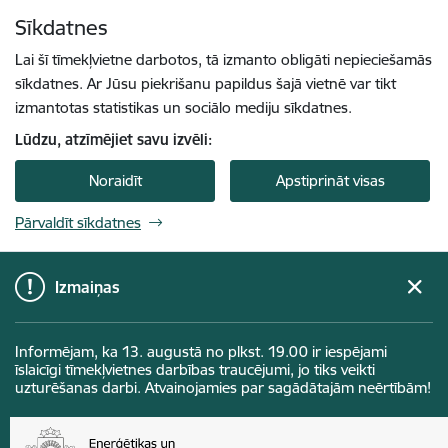
Pāriet uz lapas saturu
Sīkdatnes
Spied
lai meklētu
Enter
Lai šī tīmekļvietne darbotos, tā izmanto obligāti nepieciešamās
sīkdatnes. Ar Jūsu piekrišanu papildus šajā vietnē var tikt
izmantotas statistikas un sociālo mediju sīkdatnes.
Lūdzu, atzīmējiet savu izvēli:
Noraidīt
Apstiprināt visas
Pārvaldīt sīkdatnes
Izmaiņas
Informējam, ka 13. augustā no plkst. 19.00 ir iespējami
īslaicīgi tīmekļvietnes darbības traucējumi, jo tiks veikti
uzturēšanas darbi. Atvainojamies par sagādātajām neērtībām!