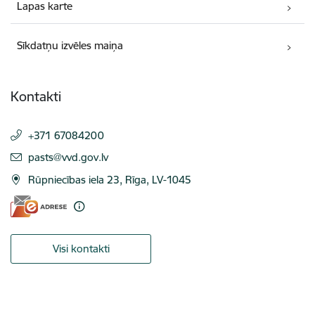
Lapas karte
Sīkdatņu izvēles maiņa
Kontakti
+371 67084200
E-pasts:
pasts@vvd.gov.lv
Rūpniecības iela 23, Rīga, LV-1045
Visi kontakti