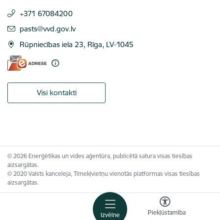
+371 67084200
E-pasts:
pasts@vvd.gov.lv
Rūpniecības iela 23, Rīga, LV-1045
Visi kontakti
© 2026 Enerģētikas un vides aģentūra, publicētā satura visas tiesības
aizsargātas.
© 2020 Valsts kanceleja, Tīmekļvietņu vienotās platformas visas tiesības
aizsargātas.
Piekļūstamība
Izvēlne