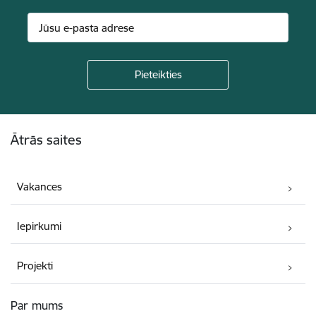
Kājene
Ātrās saites
Vakances
Iepirkumi
Projekti
Par mums