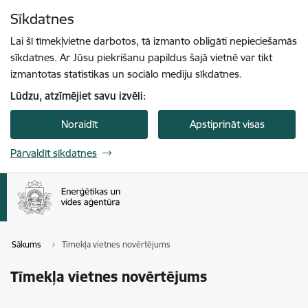
Pāriet uz lapas saturu
Sīkdatnes
Spied
lai meklētu
Enter
Lai šī tīmekļvietne darbotos, tā izmanto obligāti nepieciešamās
sīkdatnes. Ar Jūsu piekrišanu papildus šajā vietnē var tikt
izmantotas statistikas un sociālo mediju sīkdatnes.
Lūdzu, atzīmējiet savu izvēli:
Noraidīt
Apstiprināt visas
Pārvaldīt sīkdatnes
Sākums
Tīmekļa vietnes novērtējums
Tīmekļa vietnes novērtējums