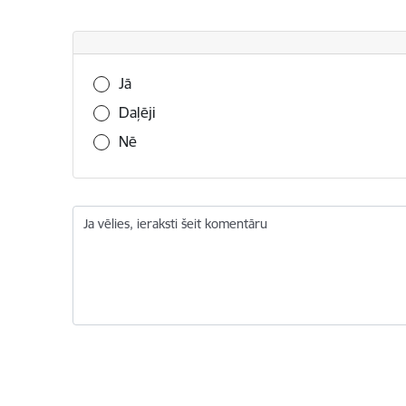
Vai šī informācija bija noderīga?
Jā
Daļēji
Nē
Ja vēlies, ieraksti šeit komentāru