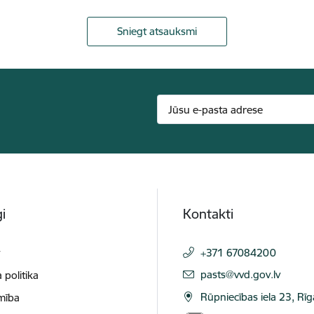
Sniegt atsauksmi
i
Kontakti
t
+371 67084200
E-pasts:
pasts@vvd.gov.lv
 politika
Rūpniecības iela 23, Rī
mība