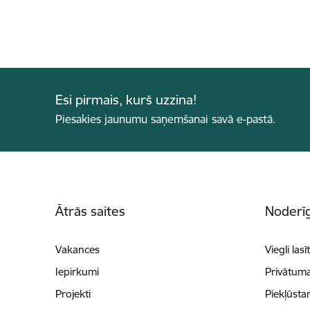
Esi pirmais, kurš uzzina!
Piesakies jaunumu saņemšanai savā e-pastā.
Kājene
Ātrās saites
Noderīg
Vakances
Viegli lasī
Iepirkumi
Privātuma
Projekti
Piekļūsta