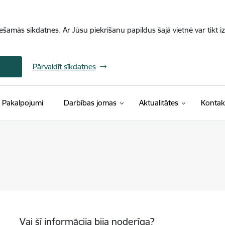
iešamās sīkdatnes. Ar Jūsu piekrišanu papildus šajā vietnē var tikt i
Pārvaldīt sīkdatnes
Pakalpojumi
Darbības jomas
Aktualitātes
Kontak
Vai šī informācija bija noderīga?