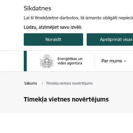
Pāriet uz lapas saturu
Sīkdatnes
Lai šī tīmekļvietne darbotos, tā izmanto obligāti nepiec
Lūdzu, atzīmējiet savu izvēli:
Noraidīt
Apstiprināt visas
Par mums
Sākums
Tīmekļa vietnes novērtējums
Tīmekļa vietnes novērtējums