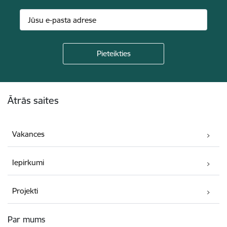
Kājene
Ātrās saites
Vakances
Iepirkumi
Projekti
Par mums