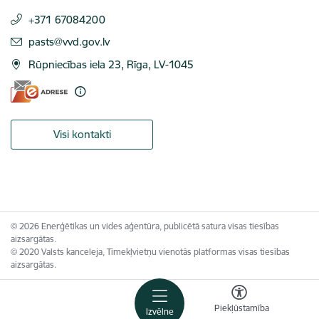
+371 67084200
E-pasts:
pasts@vvd.gov.lv
Rūpniecības iela 23, Rīga, LV-1045
Visi kontakti
© 2026 Enerģētikas un vides aģentūra, publicētā satura visas tiesības
aizsargātas.
© 2020 Valsts kanceleja, Tīmekļvietņu vienotās platformas visas tiesības
aizsargātas.
Piekļūstamība
Izvēlne