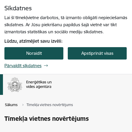
Pāriet uz lapas saturu
Sīkdatnes
Spied
lai meklētu
Enter
Lai šī tīmekļvietne darbotos, tā izmanto obligāti nepieciešamās
sīkdatnes. Ar Jūsu piekrišanu papildus šajā vietnē var tikt
izmantotas statistikas un sociālo mediju sīkdatnes.
Lūdzu, atzīmējiet savu izvēli:
Noraidīt
Apstiprināt visas
Pārvaldīt sīkdatnes
Sākums
Tīmekļa vietnes novērtējums
Tīmekļa vietnes novērtējums