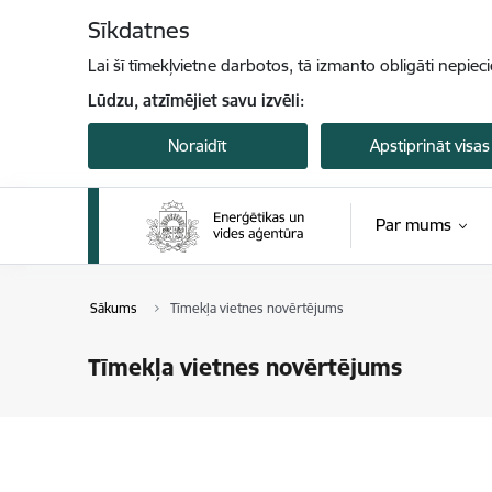
Pāriet uz lapas saturu
Sīkdatnes
Lai šī tīmekļvietne darbotos, tā izmanto obligāti nepiec
Lūdzu, atzīmējiet savu izvēli:
Noraidīt
Apstiprināt visas
Par mums
Sākums
Tīmekļa vietnes novērtējums
Tīmekļa vietnes novērtējums