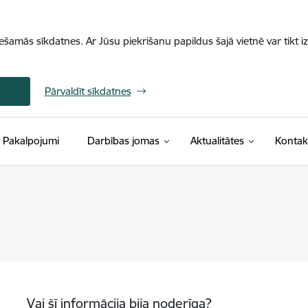
iešamās sīkdatnes. Ar Jūsu piekrišanu papildus šajā vietnē var tikt i
Pārvaldīt sīkdatnes
Pakalpojumi
Darbības jomas
Aktualitātes
Kontak
Vai šī informācija bija noderīga?