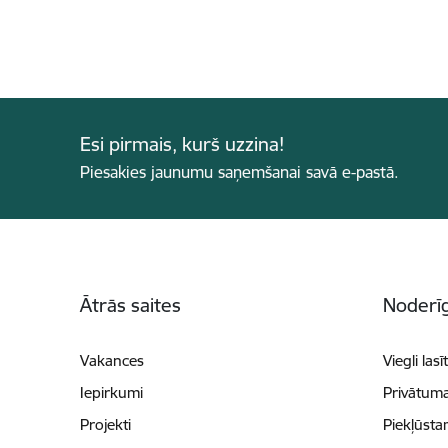
Esi pirmais, kurš uzzina!
Piesakies jaunumu saņemšanai savā e-pastā.
Kājene
Ātrās saites
Noderīg
Vakances
Viegli lasī
Iepirkumi
Privātuma
Projekti
Piekļūsta