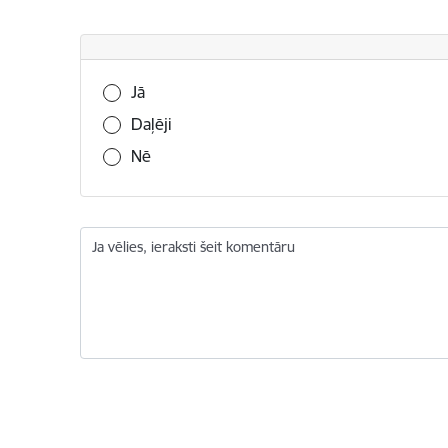
Vai šī informācija bija noderīga?
Jā
Daļēji
Nē
Ja vēlies, ieraksti šeit komentāru