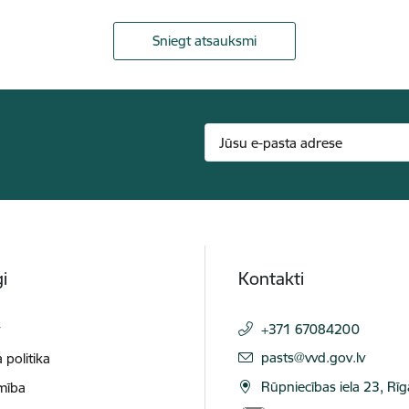
Sniegt atsauksmi
i
Kontakti
t
+371 67084200
E-pasts:
pasts@vvd.gov.lv
 politika
Rūpniecības iela 23, Rī
mība