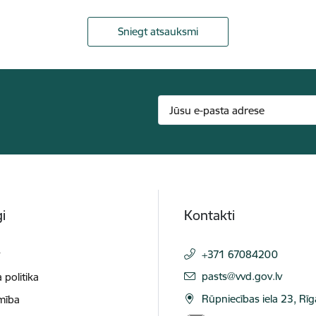
Sniegt atsauksmi
i
Kontakti
t
+371 67084200
E-pasts:
pasts@vvd.gov.lv
 politika
Rūpniecības iela 23, Rī
mība