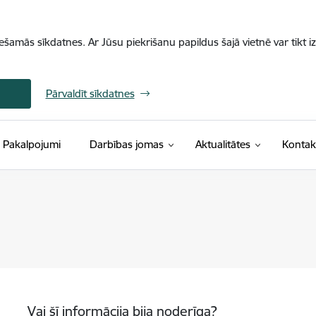
iešamās sīkdatnes. Ar Jūsu piekrišanu papildus šajā vietnē var tikt i
Pārvaldīt sīkdatnes
Pakalpojumi
Darbības jomas
Aktualitātes
Kontak
Vai šī informācija bija noderīga?