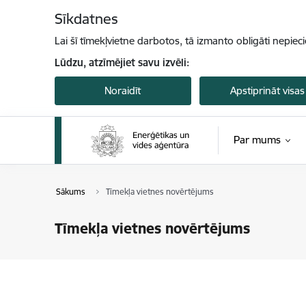
Pāriet uz lapas saturu
Sīkdatnes
Lai šī tīmekļvietne darbotos, tā izmanto obligāti nepiec
Lūdzu, atzīmējiet savu izvēli:
Noraidīt
Apstiprināt visas
Par mums
Sākums
Tīmekļa vietnes novērtējums
Tīmekļa vietnes novērtējums