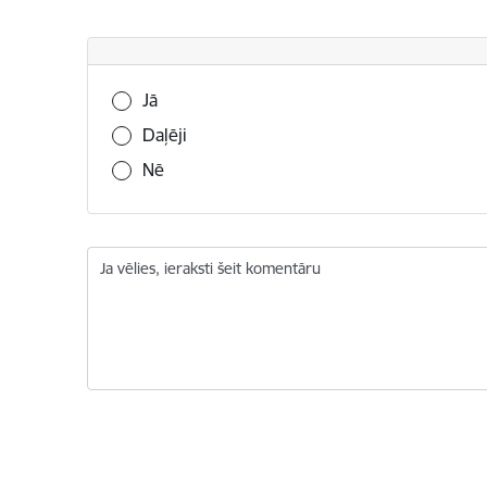
Vai šī informācija bija noderīga?
Jā
Daļēji
Nē
Ja vēlies, ieraksti šeit komentāru