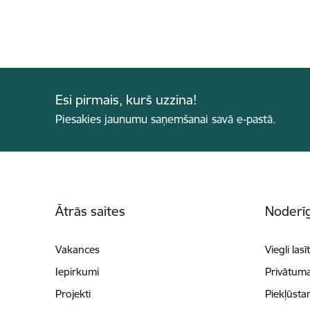
Esi pirmais, kurš uzzina!
Piesakies jaunumu saņemšanai savā e-pastā.
Kājene
Ātrās saites
Noderīg
Vakances
Viegli lasī
Iepirkumi
Privātuma
Projekti
Piekļūsta