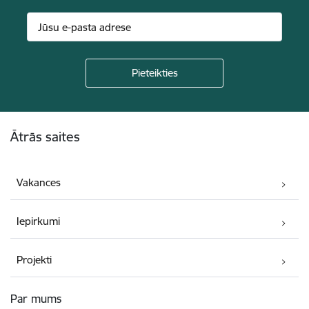
Kājene
Ātrās saites
Vakances
Iepirkumi
Projekti
Par mums