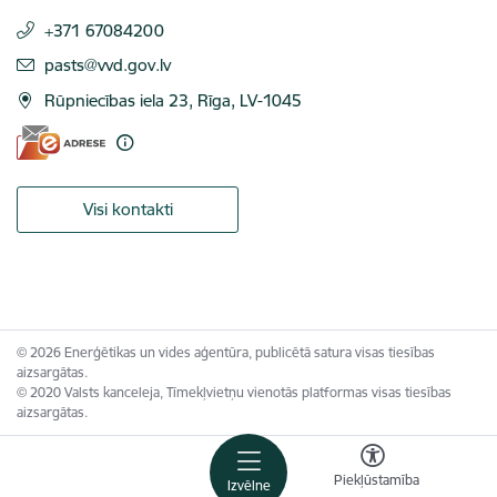
+371 67084200
E-pasts:
pasts@vvd.gov.lv
Rūpniecības iela 23, Rīga, LV-1045
Visi kontakti
© 2026 Enerģētikas un vides aģentūra, publicētā satura visas tiesības
aizsargātas.
© 2020 Valsts kanceleja, Tīmekļvietņu vienotās platformas visas tiesības
aizsargātas.
Piekļūstamība
Izvēlne