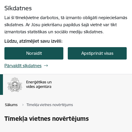
Pāriet uz lapas saturu
Sīkdatnes
Spied
lai meklētu
Enter
Lai šī tīmekļvietne darbotos, tā izmanto obligāti nepieciešamās
sīkdatnes. Ar Jūsu piekrišanu papildus šajā vietnē var tikt
izmantotas statistikas un sociālo mediju sīkdatnes.
Lūdzu, atzīmējiet savu izvēli:
Noraidīt
Apstiprināt visas
Pārvaldīt sīkdatnes
Sākums
Tīmekļa vietnes novērtējums
Tīmekļa vietnes novērtējums