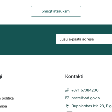
Sniegt atsauksmi
i
Kontakti
t
+371 67084200
E-pasts:
pasts@vvd.gov.lv
 politika
Rūpniecības iela 23, Rī
mība