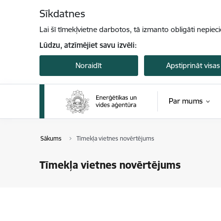
Pāriet uz lapas saturu
Sīkdatnes
Lai šī tīmekļvietne darbotos, tā izmanto obligāti nepiec
Lūdzu, atzīmējiet savu izvēli:
Noraidīt
Apstiprināt visas
Par mums
Sākums
Tīmekļa vietnes novērtējums
Tīmekļa vietnes novērtējums