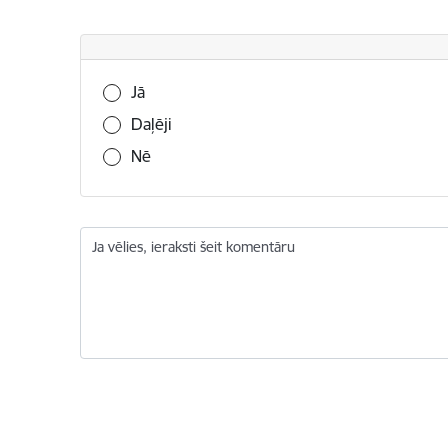
Vai šī informācija bija noderīga?
Jā
Daļēji
Nē
Ja vēlies, ieraksti šeit komentāru