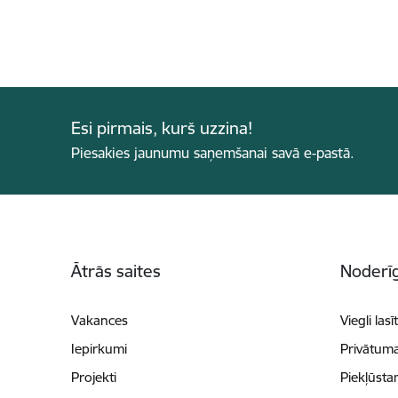
Esi pirmais, kurš uzzina!
Piesakies jaunumu saņemšanai savā e-pastā.
Kājene
Ātrās saites
Noderīg
Vakances
Viegli lasī
Iepirkumi
Privātuma
Projekti
Piekļūsta