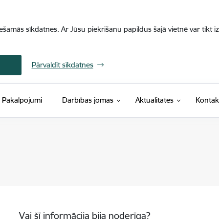
iešamās sīkdatnes. Ar Jūsu piekrišanu papildus šajā vietnē var tikt i
Pārvaldīt sīkdatnes
Pakalpojumi
Darbības jomas
Aktualitātes
Kontak
Vai šī informācija bija noderīga?