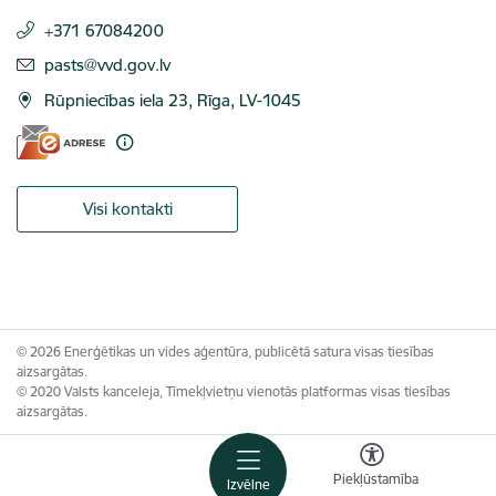
+371 67084200
E-pasts:
pasts@vvd.gov.lv
Rūpniecības iela 23, Rīga, LV-1045
Visi kontakti
© 2026 Enerģētikas un vides aģentūra, publicētā satura visas tiesības
aizsargātas.
© 2020 Valsts kanceleja, Tīmekļvietņu vienotās platformas visas tiesības
aizsargātas.
Piekļūstamība
Izvēlne