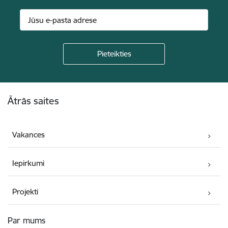
Kājene
Ātrās saites
Vakances
Iepirkumi
Projekti
Par mums