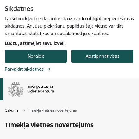
Pāriet uz lapas saturu
Sīkdatnes
Spied
lai meklētu
Enter
Lai šī tīmekļvietne darbotos, tā izmanto obligāti nepieciešamās
sīkdatnes. Ar Jūsu piekrišanu papildus šajā vietnē var tikt
izmantotas statistikas un sociālo mediju sīkdatnes.
Lūdzu, atzīmējiet savu izvēli:
Noraidīt
Apstiprināt visas
Pārvaldīt sīkdatnes
Sākums
Tīmekļa vietnes novērtējums
Tīmekļa vietnes novērtējums