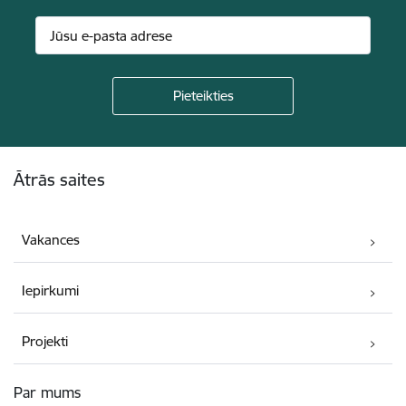
Kājene
Ātrās saites
Vakances
Iepirkumi
Projekti
Par mums