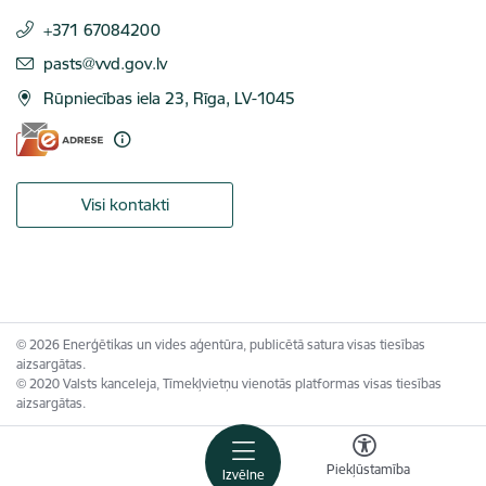
+371 67084200
E-pasts:
pasts@vvd.gov.lv
Rūpniecības iela 23, Rīga, LV-1045
Visi kontakti
© 2026 Enerģētikas un vides aģentūra, publicētā satura visas tiesības
aizsargātas.
© 2020 Valsts kanceleja, Tīmekļvietņu vienotās platformas visas tiesības
aizsargātas.
Piekļūstamība
Izvēlne