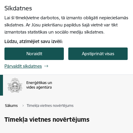
Pāriet uz lapas saturu
Sīkdatnes
Spied
lai meklētu
Enter
Lai šī tīmekļvietne darbotos, tā izmanto obligāti nepieciešamās
sīkdatnes. Ar Jūsu piekrišanu papildus šajā vietnē var tikt
izmantotas statistikas un sociālo mediju sīkdatnes.
Lūdzu, atzīmējiet savu izvēli:
Noraidīt
Apstiprināt visas
Pārvaldīt sīkdatnes
Sākums
Tīmekļa vietnes novērtējums
Tīmekļa vietnes novērtējums