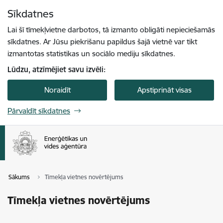
Pāriet uz lapas saturu
Sīkdatnes
Spied
lai meklētu
Enter
Lai šī tīmekļvietne darbotos, tā izmanto obligāti nepieciešamās
sīkdatnes. Ar Jūsu piekrišanu papildus šajā vietnē var tikt
izmantotas statistikas un sociālo mediju sīkdatnes.
Lūdzu, atzīmējiet savu izvēli:
Noraidīt
Apstiprināt visas
Pārvaldīt sīkdatnes
Sākums
Tīmekļa vietnes novērtējums
Tīmekļa vietnes novērtējums