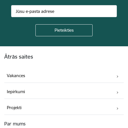
Kājene
Ātrās saites
Vakances
Iepirkumi
Projekti
Par mums