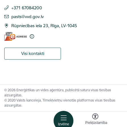
+371 67084200
E-pasts:
pasts@vvd.gov.lv
Rūpniecības iela 23, Rīga, LV-1045
Visi kontakti
© 2026 Enerģētikas un vides aģentūra, publicētā satura visas tiesības
aizsargātas.
© 2020 Valsts kanceleja, Tīmekļvietņu vienotās platformas visas tiesības
aizsargātas.
Piekļūstamība
Izvēlne