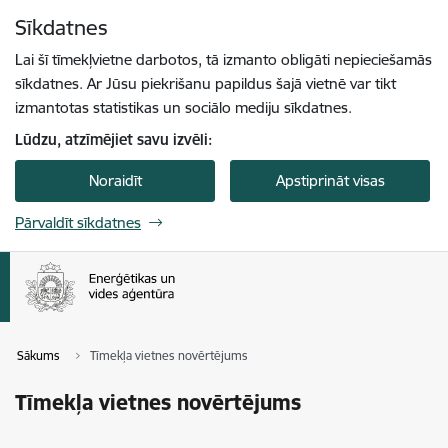
Pāriet uz lapas saturu
Sīkdatnes
Spied
lai meklētu
Enter
Lai šī tīmekļvietne darbotos, tā izmanto obligāti nepieciešamās
sīkdatnes. Ar Jūsu piekrišanu papildus šajā vietnē var tikt
izmantotas statistikas un sociālo mediju sīkdatnes.
Lūdzu, atzīmējiet savu izvēli:
Noraidīt
Apstiprināt visas
Pārvaldīt sīkdatnes
Sākums
Tīmekļa vietnes novērtējums
Tīmekļa vietnes novērtējums