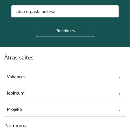
Kājene
Ātrās saites
Vakances
Iepirkumi
Projekti
Par mums