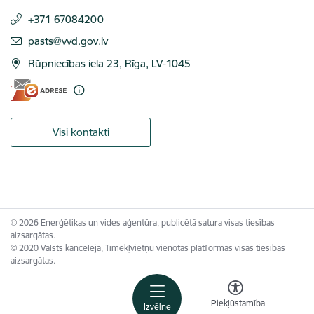
+371 67084200
E-pasts:
pasts@vvd.gov.lv
Rūpniecības iela 23, Rīga, LV-1045
Visi kontakti
© 2026 Enerģētikas un vides aģentūra, publicētā satura visas tiesības
aizsargātas.
© 2020 Valsts kanceleja, Tīmekļvietņu vienotās platformas visas tiesības
aizsargātas.
Piekļūstamība
Izvēlne