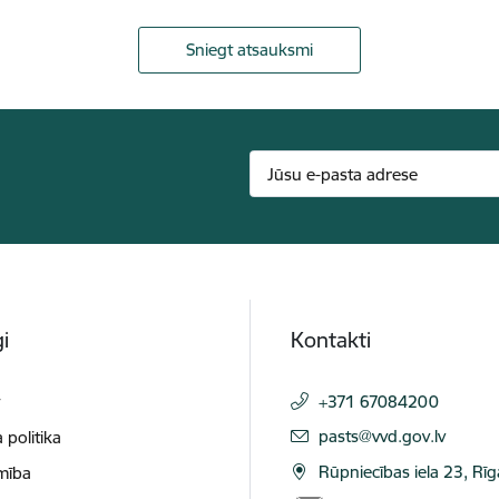
Sniegt atsauksmi
i
Kontakti
t
+371 67084200
E-pasts:
pasts@vvd.gov.lv
 politika
Rūpniecības iela 23, Rī
mība