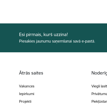
Esi pirmais, kurš uzzina!
Piesakies jaunumu saņemšanai savā e-pastā.
Kājene
Ātrās saites
Noderīg
Vakances
Viegli lasī
Iepirkumi
Privātuma
Projekti
Piekļūsta