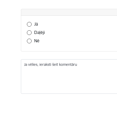
Vai šī informācija bija noderīga?
Jā
Daļēji
Nē
Ja vēlies, ieraksti šeit komentāru