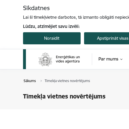
Pāriet uz lapas saturu
Sīkdatnes
Lai šī tīmekļvietne darbotos, tā izmanto obligāti nepiec
Lūdzu, atzīmējiet savu izvēli:
Noraidīt
Apstiprināt visas
Par mums
Sākums
Tīmekļa vietnes novērtējums
Tīmekļa vietnes novērtējums