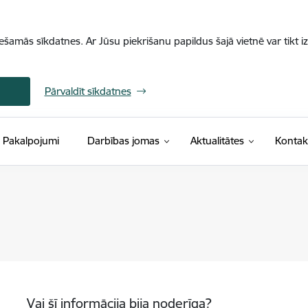
iešamās sīkdatnes. Ar Jūsu piekrišanu papildus šajā vietnē var tikt i
Pārvaldīt sīkdatnes
Pakalpojumi
Darbības jomas
Aktualitātes
Kontak
Vai šī informācija bija noderīga?