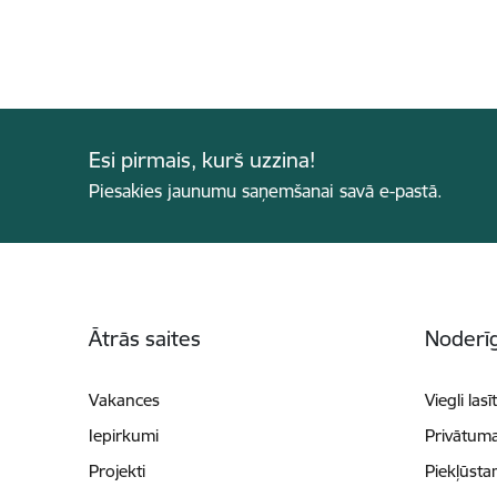
Esi pirmais, kurš uzzina!
Piesakies jaunumu saņemšanai savā e-pastā.
Kājene
Ātrās saites
Noderīg
Vakances
Viegli lasī
Iepirkumi
Privātuma
Projekti
Piekļūsta