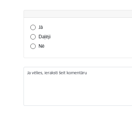
Vai šī informācija bija noderīga?
Jā
Daļēji
Nē
Ja vēlies, ieraksti šeit komentāru