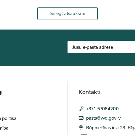
Sniegt atsauksmi
i
Kontakti
t
+371 67084200
E-pasts:
pasts@vvd.gov.lv
 politika
Rūpniecības iela 23, Rī
mība