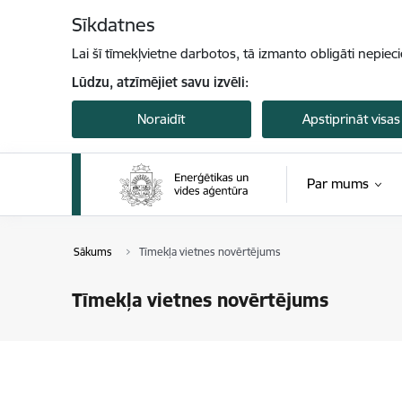
Pāriet uz lapas saturu
Sīkdatnes
Lai šī tīmekļvietne darbotos, tā izmanto obligāti nepiec
Lūdzu, atzīmējiet savu izvēli:
Noraidīt
Apstiprināt visas
Par mums
Sākums
Tīmekļa vietnes novērtējums
Tīmekļa vietnes novērtējums