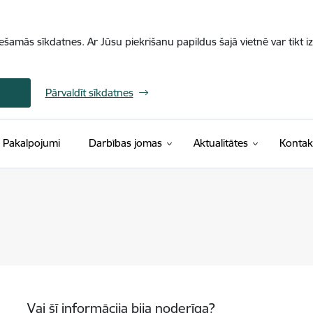
iešamās sīkdatnes. Ar Jūsu piekrišanu papildus šajā vietnē var tikt i
Pārvaldīt sīkdatnes
Pakalpojumi
Darbības jomas
Aktualitātes
Kontak
Vai šī informācija bija noderīga?