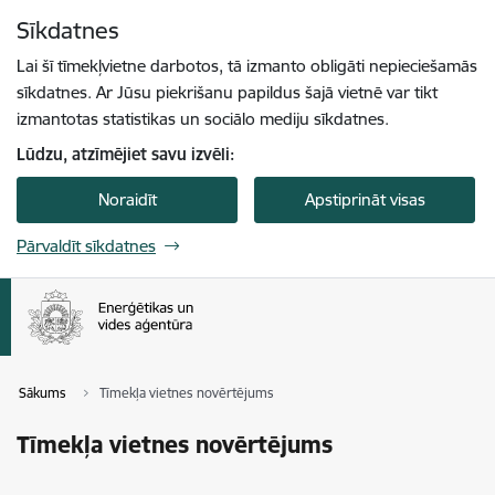
Pāriet uz lapas saturu
Sīkdatnes
Spied
lai meklētu
Enter
Lai šī tīmekļvietne darbotos, tā izmanto obligāti nepieciešamās
sīkdatnes. Ar Jūsu piekrišanu papildus šajā vietnē var tikt
izmantotas statistikas un sociālo mediju sīkdatnes.
Lūdzu, atzīmējiet savu izvēli:
Noraidīt
Apstiprināt visas
Pārvaldīt sīkdatnes
Sākums
Tīmekļa vietnes novērtējums
Tīmekļa vietnes novērtējums