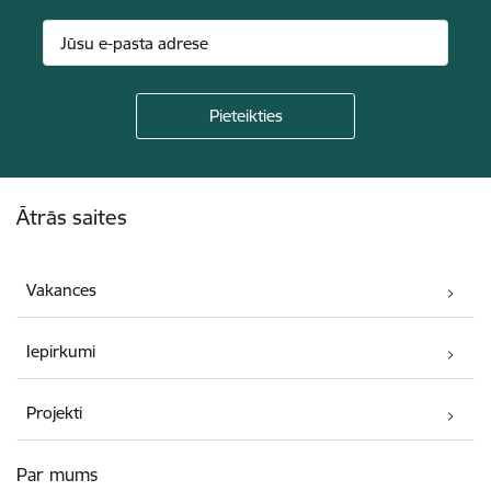
Kājene
Ātrās saites
Vakances
Iepirkumi
Projekti
Par mums