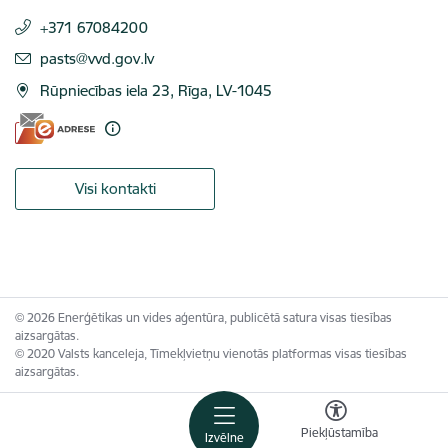
+371 67084200
E-pasts:
pasts@vvd.gov.lv
Rūpniecības iela 23, Rīga, LV-1045
Visi kontakti
© 2026 Enerģētikas un vides aģentūra, publicētā satura visas tiesības
aizsargātas.
© 2020 Valsts kanceleja, Tīmekļvietņu vienotās platformas visas tiesības
aizsargātas.
Piekļūstamība
Izvēlne