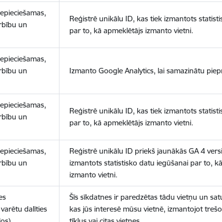
nepieciešamas,
Reģistrē unikālu ID, kas tiek izmantots statist
arbību un
par to, kā apmeklētājs izmanto vietni.
nepieciešamas,
arbību un
Izmanto Google Analytics, lai samazinātu piep
nepieciešamas,
Reģistrē unikālu ID, kas tiek izmantots statist
arbību un
par to, kā apmeklētājs izmanto vietni.
nepieciešamas,
Reģistrē unikālu ID priekš jaunākās GA 4 versij
arbību un
izmantots statistisko datu iegūšanai par to, k
izmanto vietni.
es
Šīs sīkdatnes ir paredzētas tādu vietņu un sat
varētu dalīties
kas jūs interesē mūsu vietnē, izmantojot treš
los)
tīklus vai citas vietnes.