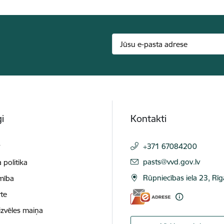
i
Kontakti
t
+371 67084200
E-pasts:
pasts@vvd.gov.lv
 politika
Rūpniecības iela 23, Rī
mība
te
izvēles maiņa