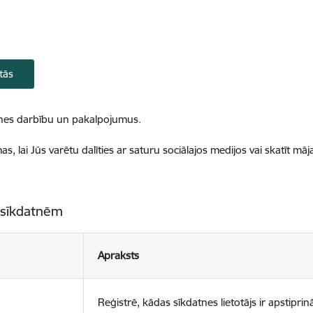
tās
ietnes darbību un pakalpojumus.
, lai Jūs varētu dalīties ar saturu sociālajos medijos vai skatīt mā
 sīkdatnēm
Apraksts
Reģistrē, kādas sīkdatnes lietotājs ir apstiprinā