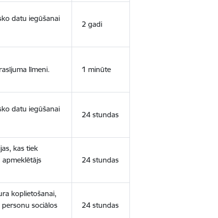
isko datu iegūšanai
2 gadi
rasījuma līmeni.
1 minūte
isko datu iegūšanai
24 stundas
as, kas tiek
ā apmeklētājs
24 stundas
ura koplietošanai,
o personu sociālos
24 stundas