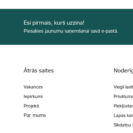
Esi pirmais, kurš uzzina!
Piesakies jaunumu saņemšanai savā e-pastā.
Kājene
Ātrās saites
Noderīg
Vakances
Viegli lasī
Iepirkumi
Privātuma
Projekti
Piekļūsta
Par mums
Lapas kar
Sīkdatņu 