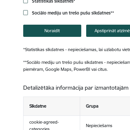
Statistikas sīkdatnes
*
Sociālo mediju un trešo pušu sīkdatnes
**
Noraidīt
Apstiprināt atzīmē
*
Statistikas sīkdatnes - nepieciešamas, lai uzlabotu v
**
Sociālo mediju un trešo pušu sīkdatnes - nepieciešamas
piemēram, Google Maps, PowerBI vai citus.
Detalizētāka informācija par izmantotajām
Sīkdatne
Grupa
cookie-agreed-
Nepieciešams
categories