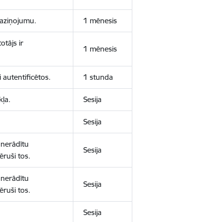
 paziņojumu.
1 mēnesis
otājs ir
1 mēnesis
 autentificētos.
1 stunda
kļa.
Sesija
Sesija
 nerādītu
Sesija
ēruši tos.
 nerādītu
Sesija
ēruši tos.
Sesija