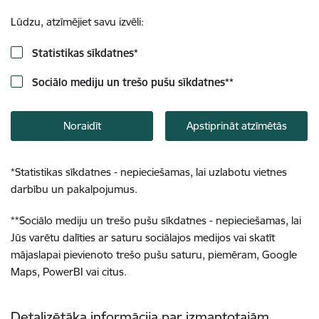
Lūdzu, atzīmējiet savu izvēli:
Statistikas sīkdatnes
*
Sociālo mediju un trešo pušu sīkdatnes
**
Noraidīt
Apstiprināt atzīmētās
*
Statistikas sīkdatnes - nepieciešamas, lai uzlabotu vietnes
darbību un pakalpojumus.
**
Sociālo mediju un trešo pušu sīkdatnes - nepieciešamas, lai
Jūs varētu dalīties ar saturu sociālajos medijos vai skatīt
mājaslapai pievienoto trešo pušu saturu, piemēram, Google
Maps, PowerBI vai citus.
Detalizētāka informācija par izmantotajām