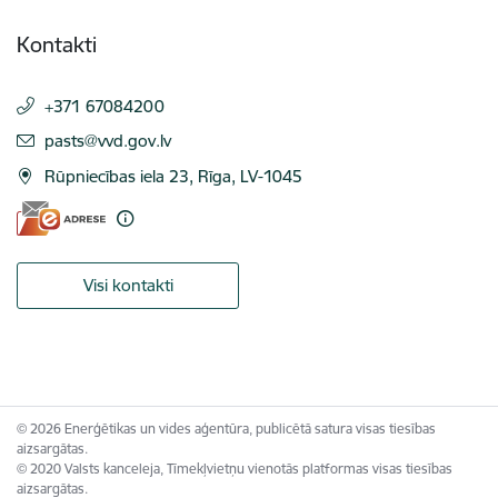
Kontakti
+371 67084200
E-pasts:
pasts@vvd.gov.lv
Rūpniecības iela 23, Rīga, LV-1045
Visi kontakti
© 2026 Enerģētikas un vides aģentūra, publicētā satura visas tiesības
aizsargātas.
© 2020 Valsts kanceleja, Tīmekļvietņu vienotās platformas visas tiesības
aizsargātas.