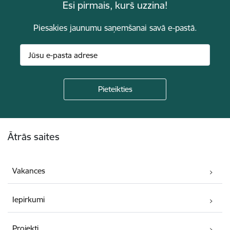
Esi pirmais, kurš uzzina!
Piesakies jaunumu saņemšanai savā e-pastā.
Kājene
Ātrās saites
Vakances
Iepirkumi
Projekti