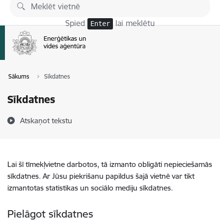
Pāriet uz lapas saturu
Spied
lai meklētu
Enter
Sākums
Sīkdatnes
Sīkdatnes
Atskaņot tekstu
Lai šī tīmekļvietne darbotos, tā izmanto obligāti nepieciešamās
sīkdatnes. Ar Jūsu piekrišanu papildus šajā vietnē var tikt
izmantotas statistikas un sociālo mediju sīkdatnes.
Pielāgot sīkdatnes