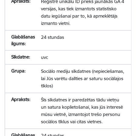
Reģistrē unikālu ID priekš jaunākās GA 4
versijas, kas tiek izmantots statistisko
datu iegūšanai par to, kā apmeklētājs
izmanto vietni.
24 stundas
uvc
Sociālo mediju sīkdatnes (nepieciešamas,
lai Jūs varētu dalīties ar saturu sociālajos
tīklos)
Šīs sīkdatnes ir paredzētas tādu vietņu
un satura koplietošanai, kas jūs interesē
mūsu vietnē, izmantojot trešo personu
sociālos tīklus vai citas vietnes.
24 stundas