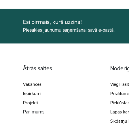
Esi pirmais, kurš uzzina!
Piesakies jaunumu saņemšanai savā e-pastā.
Kājene
Ātrās saites
Noderīg
Vakances
Viegli lasī
Iepirkumi
Privātuma
Projekti
Piekļūsta
Par mums
Lapas kar
Sīkdatņu 