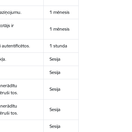
 paziņojumu.
1 mēnesis
otājs ir
1 mēnesis
 autentificētos.
1 stunda
kļa.
Sesija
Sesija
 nerādītu
Sesija
ēruši tos.
 nerādītu
Sesija
ēruši tos.
Sesija