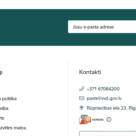
i
Kontakti
t
+371 67084200
E-pasts:
pasts@vvd.gov.lv
 politika
Rūpniecības iela 23, Rī
mība
te
izvēles maiņa