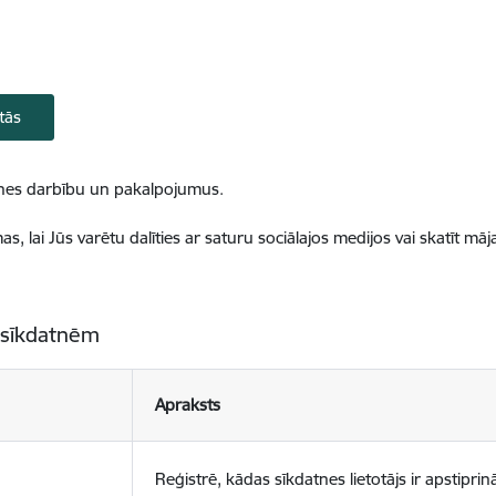
tās
ietnes darbību un pakalpojumus.
, lai Jūs varētu dalīties ar saturu sociālajos medijos vai skatīt mā
 sīkdatnēm
Apraksts
Reģistrē, kādas sīkdatnes lietotājs ir apstiprinā