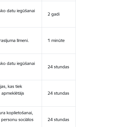
isko datu iegūšanai
2 gadi
rasījuma līmeni.
1 minūte
isko datu iegūšanai
24 stundas
as, kas tiek
ā apmeklētājs
24 stundas
ura koplietošanai,
o personu sociālos
24 stundas