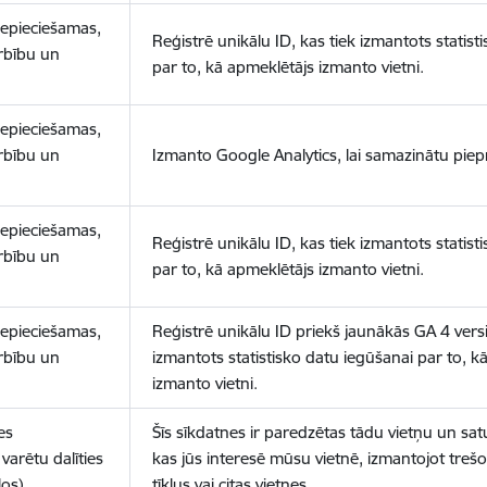
nepieciešamas,
Reģistrē unikālu ID, kas tiek izmantots statist
arbību un
par to, kā apmeklētājs izmanto vietni.
nepieciešamas,
arbību un
Izmanto Google Analytics, lai samazinātu piep
nepieciešamas,
Reģistrē unikālu ID, kas tiek izmantots statist
arbību un
par to, kā apmeklētājs izmanto vietni.
nepieciešamas,
Reģistrē unikālu ID priekš jaunākās GA 4 versij
arbību un
izmantots statistisko datu iegūšanai par to, k
izmanto vietni.
es
Šīs sīkdatnes ir paredzētas tādu vietņu un sat
varētu dalīties
kas jūs interesē mūsu vietnē, izmantojot treš
los)
tīklus vai citas vietnes.