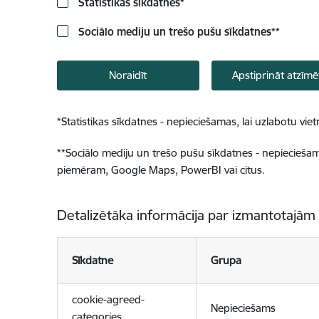
Statistikas sīkdatnes
*
Sociālo mediju un trešo pušu sīkdatnes
**
Noraidīt
Apstiprināt atzīmē
*
Statistikas sīkdatnes - nepieciešamas, lai uzlabotu v
**
Sociālo mediju un trešo pušu sīkdatnes - nepieciešamas
piemēram, Google Maps, PowerBI vai citus.
Detalizētāka informācija par izmantotajām
Sīkdatne
Grupa
cookie-agreed-
Nepieciešams
categories