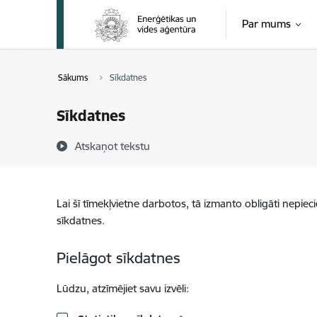
Pāriet uz lapas saturu
Par mums
Sākums
Sīkdatnes
Sīkdatnes
Atskaņot tekstu
Lai šī tīmekļvietne darbotos, tā izmanto obligāti nepiec
sīkdatnes.
Pielāgot sīkdatnes
Lūdzu, atzīmējiet savu izvēli: