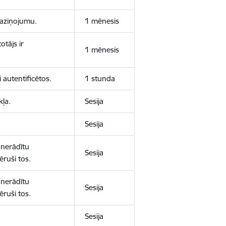
 paziņojumu.
1 mēnesis
otājs ir
1 mēnesis
 autentificētos.
1 stunda
kļa.
Sesija
Sesija
 nerādītu
Sesija
ēruši tos.
 nerādītu
Sesija
ēruši tos.
Sesija