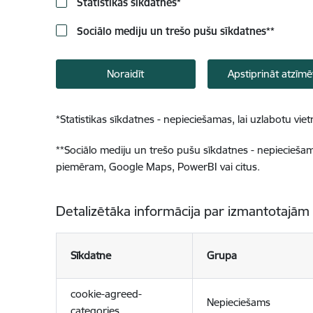
Statistikas sīkdatnes
*
Sociālo mediju un trešo pušu sīkdatnes
**
Noraidīt
Apstiprināt atzīmē
*
Statistikas sīkdatnes - nepieciešamas, lai uzlabotu v
**
Sociālo mediju un trešo pušu sīkdatnes - nepieciešamas
piemēram, Google Maps, PowerBI vai citus.
Detalizētāka informācija par izmantotajām
Sīkdatne
Grupa
cookie-agreed-
Nepieciešams
categories