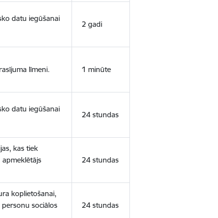
isko datu iegūšanai
2 gadi
rasījuma līmeni.
1 minūte
isko datu iegūšanai
24 stundas
as, kas tiek
ā apmeklētājs
24 stundas
ura koplietošanai,
o personu sociālos
24 stundas