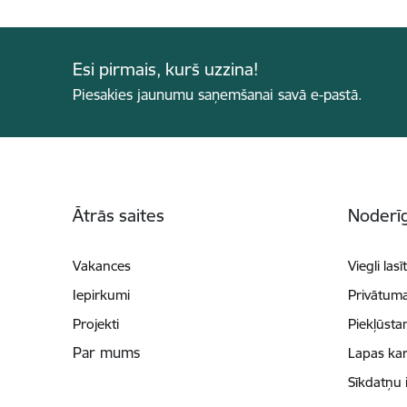
Esi pirmais, kurš uzzina!
Piesakies jaunumu saņemšanai savā e-pastā.
Kājene
Ātrās saites
Noderīg
Vakances
Viegli lasī
Iepirkumi
Privātuma
Projekti
Piekļūsta
Par mums
Lapas kar
Sīkdatņu 