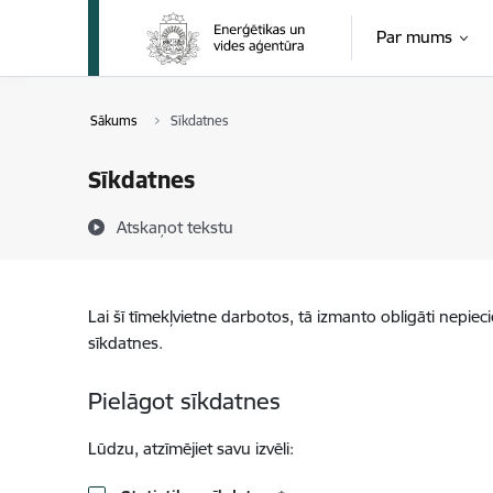
Pāriet uz lapas saturu
Par mums
Sākums
Sīkdatnes
Sīkdatnes
Atskaņot tekstu
Lai šī tīmekļvietne darbotos, tā izmanto obligāti nepiec
sīkdatnes.
Pielāgot sīkdatnes
Lūdzu, atzīmējiet savu izvēli: