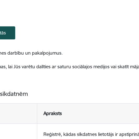
tās
ietnes darbību un pakalpojumus.
, lai Jūs varētu dalīties ar saturu sociālajos medijos vai skatīt mā
 sīkdatnēm
Apraksts
Reģistrē, kādas sīkdatnes lietotājs ir apstiprinā