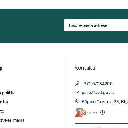
i
Kontakti
t
+371 67084200
E-pasts:
pasts@vvd.gov.lv
 politika
Rūpniecības iela 23, Rī
mība
te
izvēles maiņa