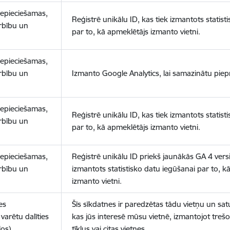
nepieciešamas,
Reģistrē unikālu ID, kas tiek izmantots statist
arbību un
par to, kā apmeklētājs izmanto vietni.
nepieciešamas,
arbību un
Izmanto Google Analytics, lai samazinātu piep
nepieciešamas,
Reģistrē unikālu ID, kas tiek izmantots statist
arbību un
par to, kā apmeklētājs izmanto vietni.
nepieciešamas,
Reģistrē unikālu ID priekš jaunākās GA 4 versij
arbību un
izmantots statistisko datu iegūšanai par to, k
izmanto vietni.
es
Šīs sīkdatnes ir paredzētas tādu vietņu un sat
varētu dalīties
kas jūs interesē mūsu vietnē, izmantojot treš
los)
tīklus vai citas vietnes.