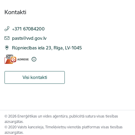
Kontakti
+371 67084200
E-pasts:
pasts@vvd.gov.lv
Rūpniecības iela 23, Rīga, LV-1045
Visi kontakti
© 2026 Enerģētikas un vides aģentūra, publicētā satura visas tiesības
aizsargātas.
© 2020 Valsts kanceleja, Tīmekļvietņu vienotās platformas visas tiesības
aizsargātas.