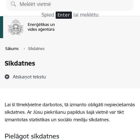
Pāriet uz lapas saturu
Spied
lai meklētu
Enter
Sākums
Sīkdatnes
Sīkdatnes
Atskaņot tekstu
Lai šī tīmekļvietne darbotos, tā izmanto obligāti nepieciešamās
sīkdatnes. Ar Jūsu piekrišanu papildus šajā vietnē var tikt
izmantotas statistikas un sociālo mediju sīkdatnes.
Pielāgot sīkdatnes