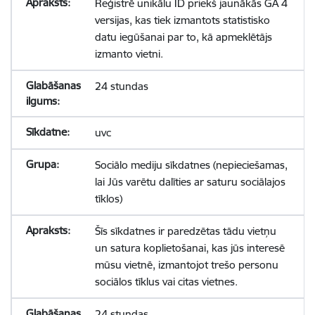
Reģistrē unikālu ID priekš jaunākās GA 4
versijas, kas tiek izmantots statistisko
datu iegūšanai par to, kā apmeklētājs
izmanto vietni.
24 stundas
uvc
Sociālo mediju sīkdatnes (nepieciešamas,
lai Jūs varētu dalīties ar saturu sociālajos
tīklos)
Šīs sīkdatnes ir paredzētas tādu vietņu
un satura koplietošanai, kas jūs interesē
mūsu vietnē, izmantojot trešo personu
sociālos tīklus vai citas vietnes.
24 stundas