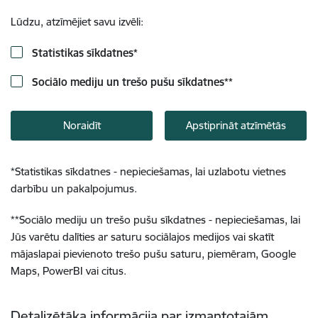
Lūdzu, atzīmējiet savu izvēli:
Statistikas sīkdatnes
*
Sociālo mediju un trešo pušu sīkdatnes
**
Noraidīt
Apstiprināt atzīmētās
*
Statistikas sīkdatnes - nepieciešamas, lai uzlabotu vietnes
darbību un pakalpojumus.
**
Sociālo mediju un trešo pušu sīkdatnes - nepieciešamas, lai
Jūs varētu dalīties ar saturu sociālajos medijos vai skatīt
mājaslapai pievienoto trešo pušu saturu, piemēram, Google
Maps, PowerBI vai citus.
Detalizētāka informācija par izmantotajām