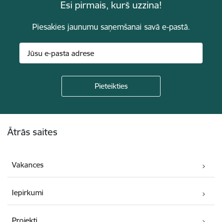
Esi pirmais, kurš uzzina!
Piesakies jaunumu saņemšanai savā e-pastā.
Kājene
Ātrās saites
Vakances
Iepirkumi
Projekti