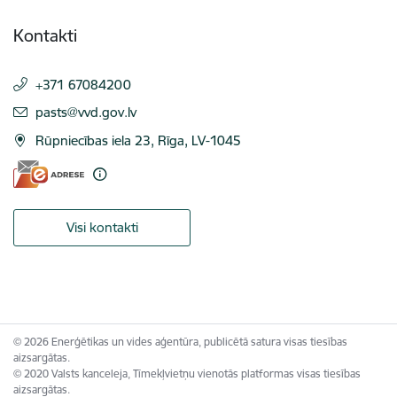
Kontakti
+371 67084200
E-pasts:
pasts@vvd.gov.lv
Rūpniecības iela 23, Rīga, LV-1045
Visi kontakti
© 2026 Enerģētikas un vides aģentūra, publicētā satura visas tiesības
aizsargātas.
© 2020 Valsts kanceleja, Tīmekļvietņu vienotās platformas visas tiesības
aizsargātas.