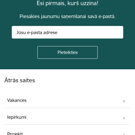
Esi pirmais, kurš uzzina!
Piesakies jaunumu saņemšanai savā e-pastā.
Kājene
Ātrās saites
Vakances
Iepirkumi
Projekti