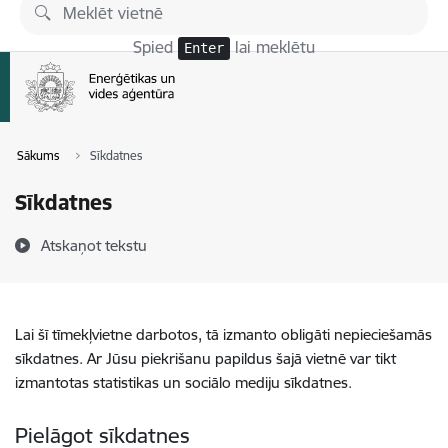
Pāriet uz lapas saturu
Spied
lai meklētu
Enter
Sākums
Sīkdatnes
Sīkdatnes
Atskaņot tekstu
Lai šī tīmekļvietne darbotos, tā izmanto obligāti nepieciešamās
sīkdatnes. Ar Jūsu piekrišanu papildus šajā vietnē var tikt
izmantotas statistikas un sociālo mediju sīkdatnes.
Pielāgot sīkdatnes