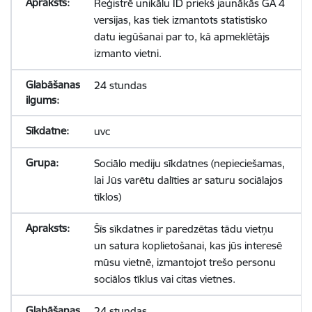
Reģistrē unikālu ID priekš jaunākās GA 4
versijas, kas tiek izmantots statistisko
datu iegūšanai par to, kā apmeklētājs
izmanto vietni.
24 stundas
uvc
Sociālo mediju sīkdatnes (nepieciešamas,
lai Jūs varētu dalīties ar saturu sociālajos
tīklos)
Šīs sīkdatnes ir paredzētas tādu vietņu
un satura koplietošanai, kas jūs interesē
mūsu vietnē, izmantojot trešo personu
sociālos tīklus vai citas vietnes.
24 stundas