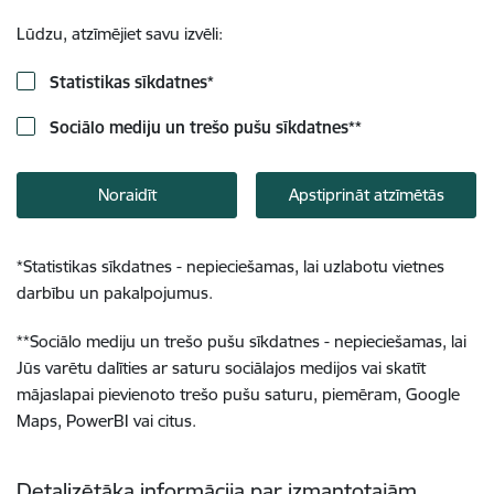
Lūdzu, atzīmējiet savu izvēli:
Statistikas sīkdatnes
*
Sociālo mediju un trešo pušu sīkdatnes
**
Noraidīt
Apstiprināt atzīmētās
*
Statistikas sīkdatnes - nepieciešamas, lai uzlabotu vietnes
darbību un pakalpojumus.
**
Sociālo mediju un trešo pušu sīkdatnes - nepieciešamas, lai
Jūs varētu dalīties ar saturu sociālajos medijos vai skatīt
mājaslapai pievienoto trešo pušu saturu, piemēram, Google
Maps, PowerBI vai citus.
Detalizētāka informācija par izmantotajām