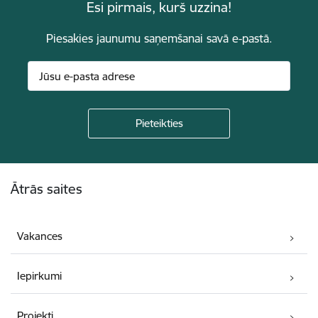
Esi pirmais, kurš uzzina!
Piesakies jaunumu saņemšanai savā e-pastā.
Kājene
Ātrās saites
Vakances
Iepirkumi
Projekti