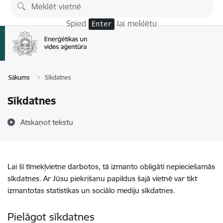
Pāriet uz lapas saturu
Spied
lai meklētu
Enter
Sākums
Sīkdatnes
Sīkdatnes
Atskaņot tekstu
Lai šī tīmekļvietne darbotos, tā izmanto obligāti nepieciešamās
sīkdatnes. Ar Jūsu piekrišanu papildus šajā vietnē var tikt
izmantotas statistikas un sociālo mediju sīkdatnes.
Pielāgot sīkdatnes