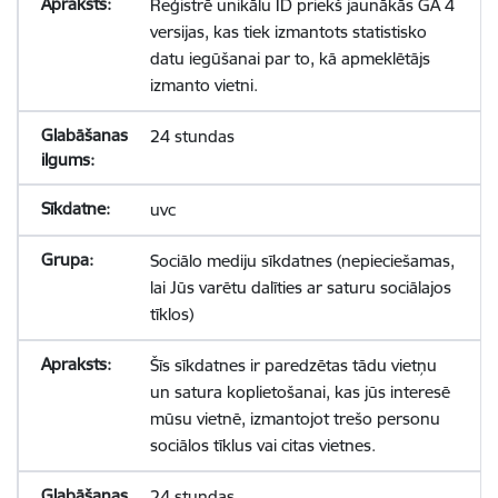
Reģistrē unikālu ID priekš jaunākās GA 4
versijas, kas tiek izmantots statistisko
datu iegūšanai par to, kā apmeklētājs
izmanto vietni.
24 stundas
uvc
Sociālo mediju sīkdatnes (nepieciešamas,
lai Jūs varētu dalīties ar saturu sociālajos
tīklos)
Šīs sīkdatnes ir paredzētas tādu vietņu
un satura koplietošanai, kas jūs interesē
mūsu vietnē, izmantojot trešo personu
sociālos tīklus vai citas vietnes.
24 stundas