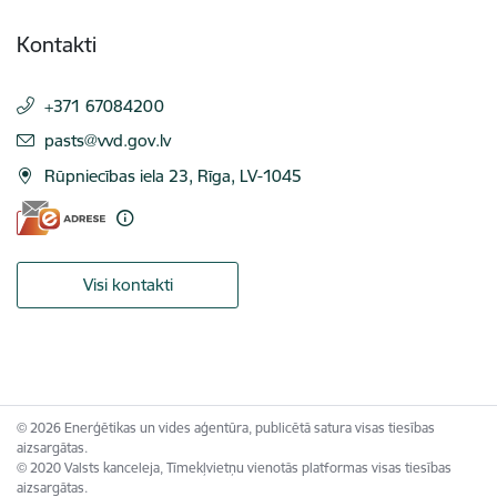
Kontakti
+371 67084200
E-pasts:
pasts@vvd.gov.lv
Rūpniecības iela 23, Rīga, LV-1045
Visi kontakti
© 2026 Enerģētikas un vides aģentūra, publicētā satura visas tiesības
aizsargātas.
© 2020 Valsts kanceleja, Tīmekļvietņu vienotās platformas visas tiesības
aizsargātas.