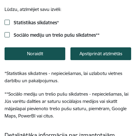
Lūdzu, atzīmējiet savu izvēli:
Statistikas sīkdatnes
*
Sociālo mediju un trešo pušu sīkdatnes
**
Noraidīt
Apstiprināt atzīmētās
*
Statistikas sīkdatnes - nepieciešamas, lai uzlabotu vietnes
darbību un pakalpojumus.
**
Sociālo mediju un trešo pušu sīkdatnes - nepieciešamas, lai
Jūs varētu dalīties ar saturu sociālajos medijos vai skatīt
mājaslapai pievienoto trešo pušu saturu, piemēram, Google
Maps, PowerBI vai citus.
Detalizētāka informācija par izmantotajām