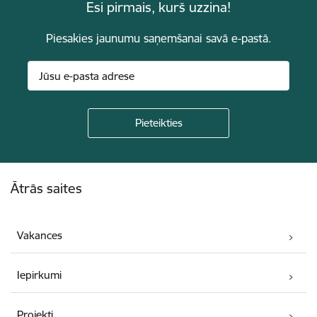
Esi pirmais, kurš uzzina!
Piesakies jaunumu saņemšanai savā e-pastā.
Kājene
Ātrās saites
Vakances
Iepirkumi
Projekti