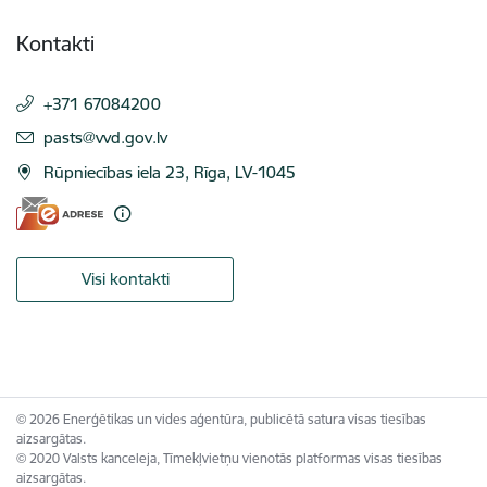
Kontakti
+371 67084200
E-pasts:
pasts@vvd.gov.lv
Rūpniecības iela 23, Rīga, LV-1045
Visi kontakti
© 2026 Enerģētikas un vides aģentūra, publicētā satura visas tiesības
aizsargātas.
© 2020 Valsts kanceleja, Tīmekļvietņu vienotās platformas visas tiesības
aizsargātas.