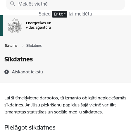
Pāriet uz lapas saturu
Spied
lai meklētu
Enter
Sākums
Sīkdatnes
Sīkdatnes
Atskaņot tekstu
Lai šī tīmekļvietne darbotos, tā izmanto obligāti nepieciešamās
sīkdatnes. Ar Jūsu piekrišanu papildus šajā vietnē var tikt
izmantotas statistikas un sociālo mediju sīkdatnes.
Pielāgot sīkdatnes