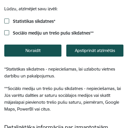
Lūdzu, atzīmējiet savu izvēli:
Statistikas sīkdatnes
*
Sociālo mediju un trešo pušu sīkdatnes
**
Noraidīt
Apstiprināt atzīmētās
*
Statistikas sīkdatnes - nepieciešamas, lai uzlabotu vietnes
darbību un pakalpojumus.
**
Sociālo mediju un trešo pušu sīkdatnes - nepieciešamas, lai
Jūs varētu dalīties ar saturu sociālajos medijos vai skatīt
mājaslapai pievienoto trešo pušu saturu, piemēram, Google
Maps, PowerBI vai citus.
Detalizētāka informācija par izmantotajām