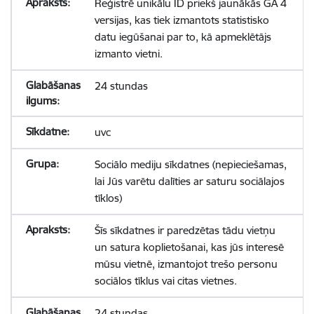
Reģistrē unikālu ID priekš jaunākās GA 4
versijas, kas tiek izmantots statistisko
datu iegūšanai par to, kā apmeklētājs
izmanto vietni.
24 stundas
uvc
Sociālo mediju sīkdatnes (nepieciešamas,
lai Jūs varētu dalīties ar saturu sociālajos
tīklos)
Šīs sīkdatnes ir paredzētas tādu vietņu
un satura koplietošanai, kas jūs interesē
mūsu vietnē, izmantojot trešo personu
sociālos tīklus vai citas vietnes.
24 stundas