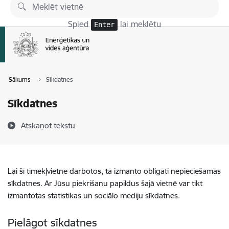
Pāriet uz lapas saturu
Spied
lai meklētu
Enter
Sākums
Sīkdatnes
Sīkdatnes
Atskaņot tekstu
Lai šī tīmekļvietne darbotos, tā izmanto obligāti nepieciešamās
sīkdatnes. Ar Jūsu piekrišanu papildus šajā vietnē var tikt
izmantotas statistikas un sociālo mediju sīkdatnes.
Pielāgot sīkdatnes