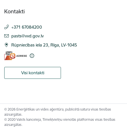
Kontakti
+371 67084200
E-pasts:
pasts@vvd.gov.lv
Rūpniecības iela 23, Rīga, LV-1045
Visi kontakti
© 2026 Enerģētikas un vides aģentūra, publicētā satura visas tiesības
aizsargātas.
© 2020 Valsts kanceleja, Tīmekļvietņu vienotās platformas visas tiesības
aizsargātas.