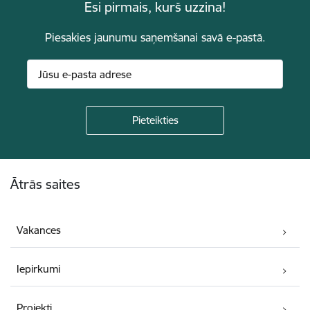
Esi pirmais, kurš uzzina!
Piesakies jaunumu saņemšanai savā e-pastā.
Kājene
Ātrās saites
Vakances
Iepirkumi
Projekti