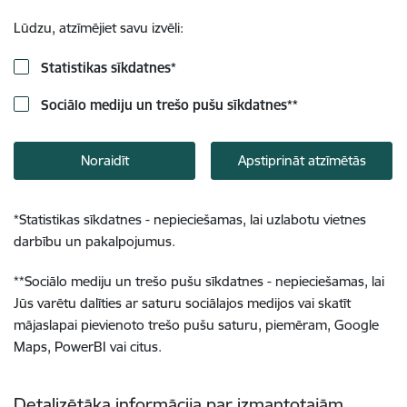
Lūdzu, atzīmējiet savu izvēli:
Statistikas sīkdatnes
*
Sociālo mediju un trešo pušu sīkdatnes
**
Noraidīt
Apstiprināt atzīmētās
*
Statistikas sīkdatnes - nepieciešamas, lai uzlabotu vietnes
darbību un pakalpojumus.
**
Sociālo mediju un trešo pušu sīkdatnes - nepieciešamas, lai
Jūs varētu dalīties ar saturu sociālajos medijos vai skatīt
mājaslapai pievienoto trešo pušu saturu, piemēram, Google
Maps, PowerBI vai citus.
Detalizētāka informācija par izmantotajām