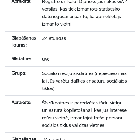
Reģistrē unikālu ID priekš jaunākās GA 4
versijas, kas tiek izmantots statistisko
datu iegūšanai par to, kā apmeklētājs
izmanto vietni.
24 stundas
uvc
Sociālo mediju sīkdatnes (nepieciešamas,
lai Jūs varētu dalīties ar saturu sociālajos
tīklos)
Šīs sīkdatnes ir paredzētas tādu vietņu
un satura koplietošanai, kas jūs interesē
mūsu vietnē, izmantojot trešo personu
sociālos tīklus vai citas vietnes.
24 stundas