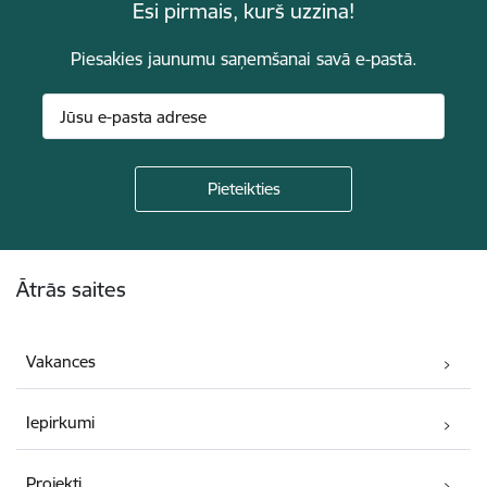
Esi pirmais, kurš uzzina!
Piesakies jaunumu saņemšanai savā e-pastā.
Kājene
Ātrās saites
Vakances
Iepirkumi
Projekti