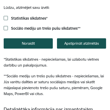
Lūdzu, atzīmējiet savu izvēli:
Statistikas sīkdatnes
*
Sociālo mediju un trešo pušu sīkdatnes
**
Noraidīt
Apstiprināt atzīmētās
*
Statistikas sīkdatnes - nepieciešamas, lai uzlabotu vietnes
darbību un pakalpojumus.
**
Sociālo mediju un trešo pušu sīkdatnes - nepieciešamas, lai
Jūs varētu dalīties ar saturu sociālajos medijos vai skatīt
mājaslapai pievienoto trešo pušu saturu, piemēram, Google
Maps, PowerBI vai citus.
Detalizētāka informācija par izmantotajām