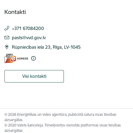
Kontakti
+371 67084200
E-pasts:
pasts@vvd.gov.lv
Rūpniecības iela 23, Rīga, LV-1045
Visi kontakti
© 2026 Enerģētikas un vides aģentūra, publicētā satura visas tiesības
aizsargātas.
© 2020 Valsts kanceleja, Tīmekļvietņu vienotās platformas visas tiesības
aizsargātas.