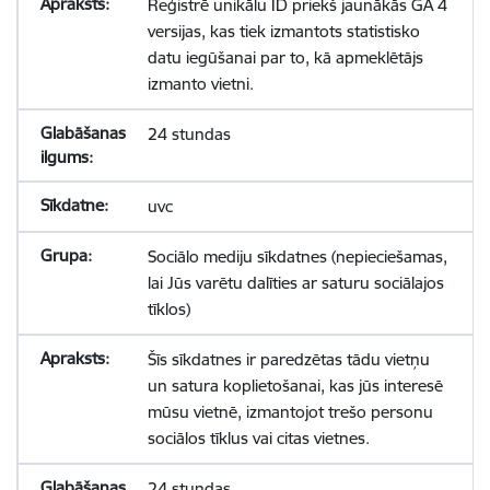
Reģistrē unikālu ID priekš jaunākās GA 4
versijas, kas tiek izmantots statistisko
datu iegūšanai par to, kā apmeklētājs
izmanto vietni.
24 stundas
uvc
Sociālo mediju sīkdatnes (nepieciešamas,
lai Jūs varētu dalīties ar saturu sociālajos
tīklos)
Šīs sīkdatnes ir paredzētas tādu vietņu
un satura koplietošanai, kas jūs interesē
mūsu vietnē, izmantojot trešo personu
sociālos tīklus vai citas vietnes.
24 stundas