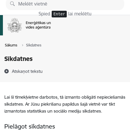
Pāriet uz lapas saturu
Spied
lai meklētu
Enter
Sākums
Sīkdatnes
Sīkdatnes
Atskaņot tekstu
Lai šī tīmekļvietne darbotos, tā izmanto obligāti nepieciešamās
sīkdatnes. Ar Jūsu piekrišanu papildus šajā vietnē var tikt
izmantotas statistikas un sociālo mediju sīkdatnes.
Pielāgot sīkdatnes