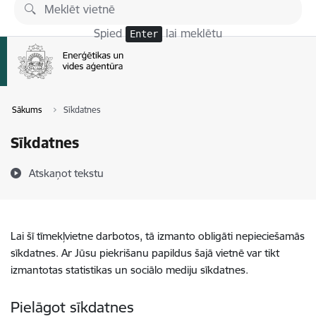
Pāriet uz lapas saturu
Spied
lai meklētu
Enter
Sākums
Sīkdatnes
Sīkdatnes
Atskaņot tekstu
Lai šī tīmekļvietne darbotos, tā izmanto obligāti nepieciešamās
sīkdatnes. Ar Jūsu piekrišanu papildus šajā vietnē var tikt
izmantotas statistikas un sociālo mediju sīkdatnes.
Pielāgot sīkdatnes