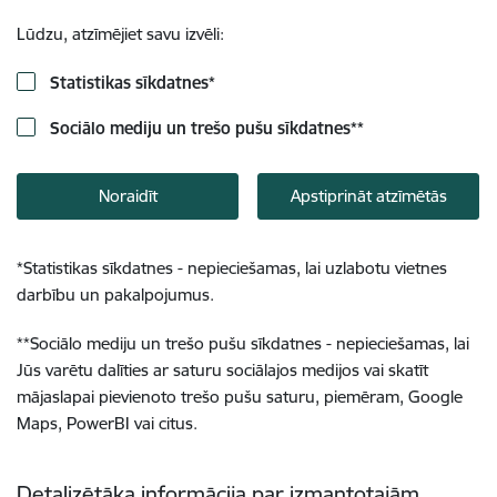
Lūdzu, atzīmējiet savu izvēli:
Statistikas sīkdatnes
*
Sociālo mediju un trešo pušu sīkdatnes
**
Noraidīt
Apstiprināt atzīmētās
*
Statistikas sīkdatnes - nepieciešamas, lai uzlabotu vietnes
darbību un pakalpojumus.
**
Sociālo mediju un trešo pušu sīkdatnes - nepieciešamas, lai
Jūs varētu dalīties ar saturu sociālajos medijos vai skatīt
mājaslapai pievienoto trešo pušu saturu, piemēram, Google
Maps, PowerBI vai citus.
Detalizētāka informācija par izmantotajām