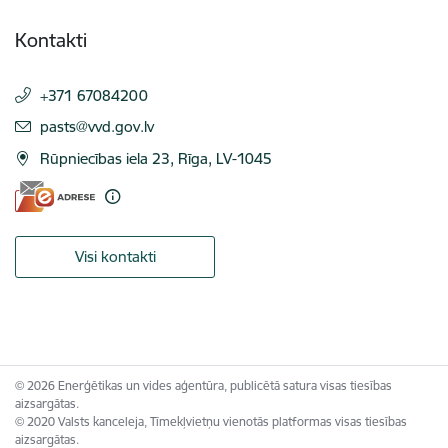
Kontakti
+371 67084200
E-pasts:
pasts@vvd.gov.lv
Rūpniecības iela 23, Rīga, LV-1045
Visi kontakti
© 2026 Enerģētikas un vides aģentūra, publicētā satura visas tiesības
aizsargātas.
© 2020 Valsts kanceleja, Tīmekļvietņu vienotās platformas visas tiesības
aizsargātas.