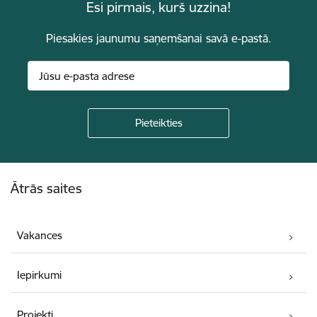
Esi pirmais, kurš uzzina!
Piesakies jaunumu saņemšanai savā e-pastā.
Kājene
Ātrās saites
Vakances
Iepirkumi
Projekti