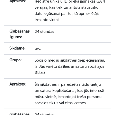
Reģistrē unikālu ID priekš jaunākās GA 4
versijas, kas tiek izmantots statistisko
datu iegūšanai par to, kā apmeklētājs
izmanto vietni.
24 stundas
uvc
Sociālo mediju sīkdatnes (nepieciešamas,
lai Jūs varētu dalīties ar saturu sociālajos
tīklos)
Šīs sīkdatnes ir paredzētas tādu vietņu
un satura koplietošanai, kas jūs interesē
mūsu vietnē, izmantojot trešo personu
sociālos tīklus vai citas vietnes.
24 stundas