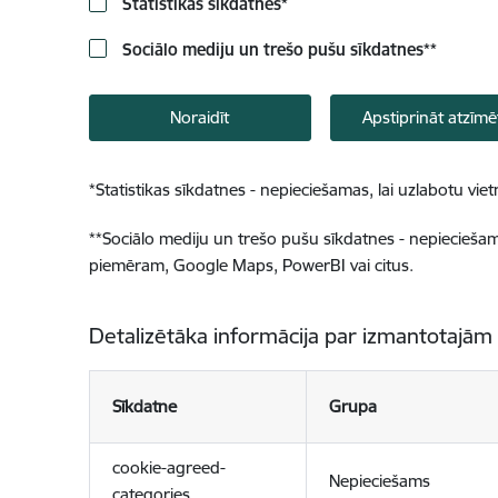
Statistikas sīkdatnes
*
Sociālo mediju un trešo pušu sīkdatnes
**
Noraidīt
Apstiprināt atzīmē
*
Statistikas sīkdatnes - nepieciešamas, lai uzlabotu v
**
Sociālo mediju un trešo pušu sīkdatnes - nepieciešamas
piemēram, Google Maps, PowerBI vai citus.
Detalizētāka informācija par izmantotajām
Sīkdatne
Grupa
cookie-agreed-
Nepieciešams
categories