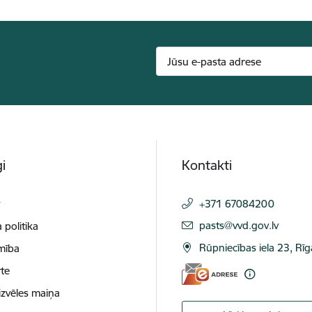
i
Kontakti
t
+371 67084200
E-pasts:
pasts@vvd.gov.lv
 politika
Rūpniecības iela 23, Rī
mība
te
izvēles maiņa