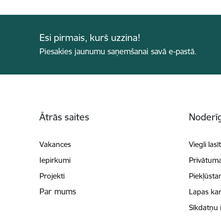
Esi pirmais, kurš uzzina!
Piesakies jaunumu saņemšanai savā e-pastā.
Kājene
Ātrās saites
Noderīg
Vakances
Viegli lasī
Iepirkumi
Privātuma
Projekti
Piekļūsta
Par mums
Lapas kar
Sīkdatņu 