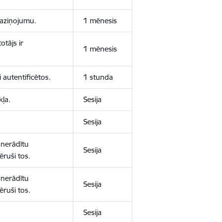
 paziņojumu.
1 mēnesis
otājs ir
1 mēnesis
 autentificētos.
1 stunda
kļa.
Sesija
Sesija
 nerādītu
Sesija
ēruši tos.
 nerādītu
Sesija
ēruši tos.
Sesija