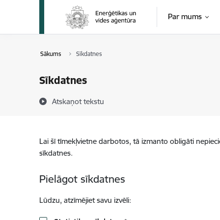
Pāriet uz lapas saturu
Par mums
Sākums
Sīkdatnes
Sīkdatnes
Atskaņot tekstu
Lai šī tīmekļvietne darbotos, tā izmanto obligāti nepiec
sīkdatnes.
Pielāgot sīkdatnes
Lūdzu, atzīmējiet savu izvēli: