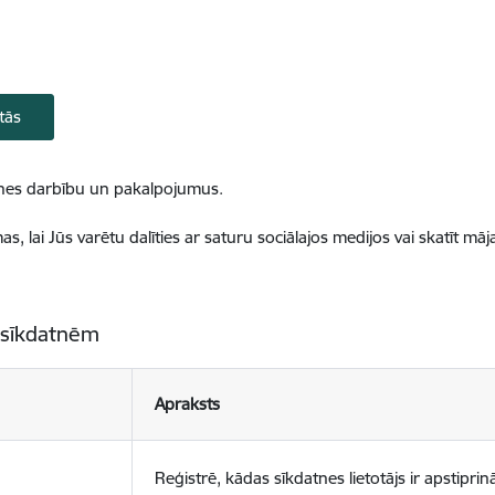
tās
ietnes darbību un pakalpojumus.
, lai Jūs varētu dalīties ar saturu sociālajos medijos vai skatīt mā
 sīkdatnēm
Apraksts
Reģistrē, kādas sīkdatnes lietotājs ir apstiprinā