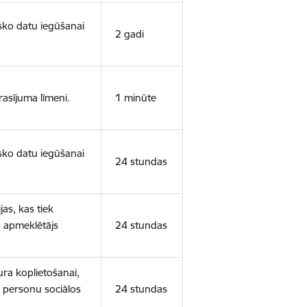
isko datu iegūšanai
2 gadi
rasījuma līmeni.
1 minūte
isko datu iegūšanai
24 stundas
as, kas tiek
ā apmeklētājs
24 stundas
ura koplietošanai,
o personu sociālos
24 stundas