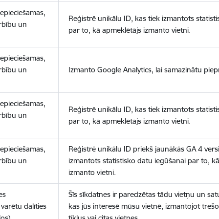
nepieciešamas,
Reģistrē unikālu ID, kas tiek izmantots statist
arbību un
par to, kā apmeklētājs izmanto vietni.
nepieciešamas,
arbību un
Izmanto Google Analytics, lai samazinātu piep
nepieciešamas,
Reģistrē unikālu ID, kas tiek izmantots statist
arbību un
par to, kā apmeklētājs izmanto vietni.
nepieciešamas,
Reģistrē unikālu ID priekš jaunākās GA 4 versij
arbību un
izmantots statistisko datu iegūšanai par to, k
izmanto vietni.
es
Šīs sīkdatnes ir paredzētas tādu vietņu un sat
varētu dalīties
kas jūs interesē mūsu vietnē, izmantojot treš
los)
tīklus vai citas vietnes.