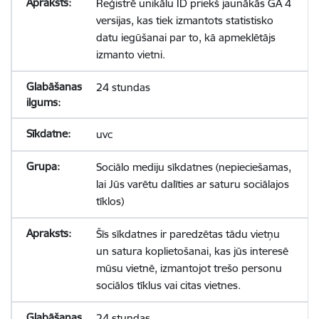
Reģistrē unikālu ID priekš jaunākās GA 4
versijas, kas tiek izmantots statistisko
datu iegūšanai par to, kā apmeklētājs
izmanto vietni.
24 stundas
uvc
Sociālo mediju sīkdatnes (nepieciešamas,
lai Jūs varētu dalīties ar saturu sociālajos
tīklos)
Šīs sīkdatnes ir paredzētas tādu vietņu
un satura koplietošanai, kas jūs interesē
mūsu vietnē, izmantojot trešo personu
sociālos tīklus vai citas vietnes.
24 stundas