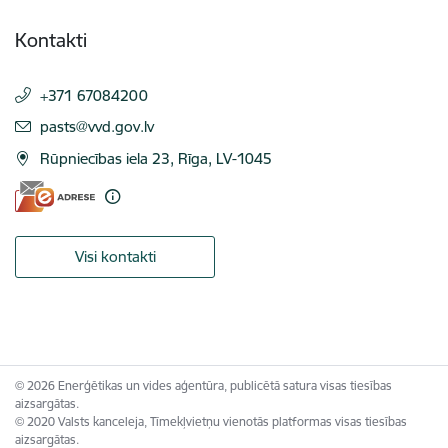
Kontakti
+371 67084200
E-pasts:
pasts@vvd.gov.lv
Rūpniecības iela 23, Rīga, LV-1045
Visi kontakti
© 2026 Enerģētikas un vides aģentūra, publicētā satura visas tiesības
aizsargātas.
© 2020 Valsts kanceleja, Tīmekļvietņu vienotās platformas visas tiesības
aizsargātas.