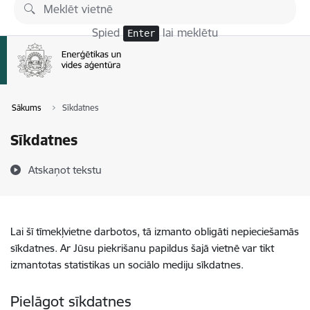
Pāriet uz lapas saturu
Spied
lai meklētu
Enter
Sākums
Sīkdatnes
Sīkdatnes
Atskaņot tekstu
Lai šī tīmekļvietne darbotos, tā izmanto obligāti nepieciešamās
sīkdatnes. Ar Jūsu piekrišanu papildus šajā vietnē var tikt
izmantotas statistikas un sociālo mediju sīkdatnes.
Pielāgot sīkdatnes