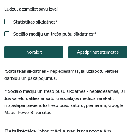
Lūdzu, atzīmējiet savu izvēli:
Statistikas sīkdatnes
*
Sociālo mediju un trešo pušu sīkdatnes
**
Noraidīt
Apstiprināt atzīmētās
*
Statistikas sīkdatnes - nepieciešamas, lai uzlabotu vietnes
darbību un pakalpojumus.
**
Sociālo mediju un trešo pušu sīkdatnes - nepieciešamas, lai
Jūs varētu dalīties ar saturu sociālajos medijos vai skatīt
mājaslapai pievienoto trešo pušu saturu, piemēram, Google
Maps, PowerBI vai citus.
Detalizētāka informācija par izmantotajām