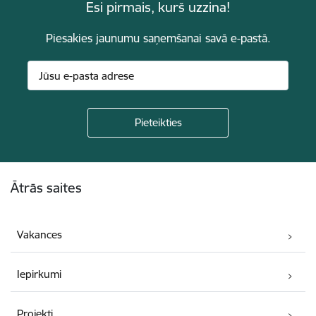
Esi pirmais, kurš uzzina!
Piesakies jaunumu saņemšanai savā e-pastā.
Kājene
Ātrās saites
Vakances
Iepirkumi
Projekti