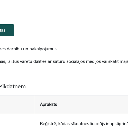
tās
ietnes darbību un pakalpojumus.
, lai Jūs varētu dalīties ar saturu sociālajos medijos vai skatīt mā
 sīkdatnēm
Apraksts
Reģistrē, kādas sīkdatnes lietotājs ir apstiprinā