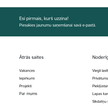
Esi pirmais, kurš uzzina!
Piesakies jaunumu saņemšanai savā e-pastā.
Kājene
Ātrās saites
Noderīg
Vakances
Viegli lasī
Iepirkumi
Privātuma
Projekti
Piekļūsta
Par mums
Lapas kar
Sīkdatņu 