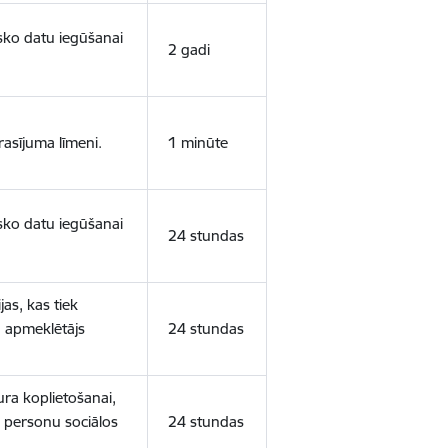
isko datu iegūšanai
2 gadi
rasījuma līmeni.
1 minūte
isko datu iegūšanai
24 stundas
as, kas tiek
ā apmeklētājs
24 stundas
ura koplietošanai,
o personu sociālos
24 stundas