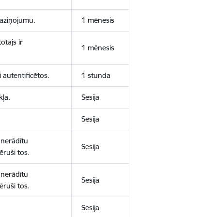
 paziņojumu.
1 mēnesis
otājs ir
1 mēnesis
 autentificētos.
1 stunda
kļa.
Sesija
Sesija
 nerādītu
Sesija
ēruši tos.
 nerādītu
Sesija
ēruši tos.
Sesija