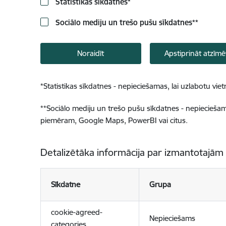
Statistikas sīkdatnes
*
Sociālo mediju un trešo pušu sīkdatnes
**
Noraidīt
Apstiprināt atzīmē
*
Statistikas sīkdatnes - nepieciešamas, lai uzlabotu v
**
Sociālo mediju un trešo pušu sīkdatnes - nepieciešamas
piemēram, Google Maps, PowerBI vai citus.
Detalizētāka informācija par izmantotajām
Sīkdatne
Grupa
cookie-agreed-
Nepieciešams
categories