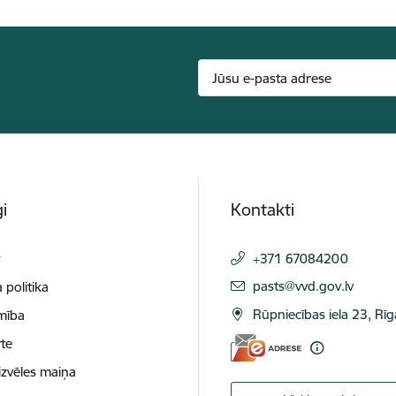
i
Kontakti
t
+371 67084200
E-pasts:
pasts@vvd.gov.lv
 politika
Rūpniecības iela 23, Rī
mība
te
izvēles maiņa