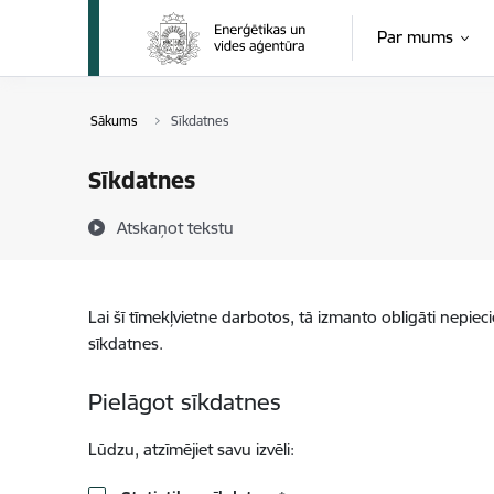
Pāriet uz lapas saturu
Par mums
Sākums
Sīkdatnes
Sīkdatnes
Atskaņot tekstu
Lai šī tīmekļvietne darbotos, tā izmanto obligāti nepiec
sīkdatnes.
Pielāgot sīkdatnes
Lūdzu, atzīmējiet savu izvēli: