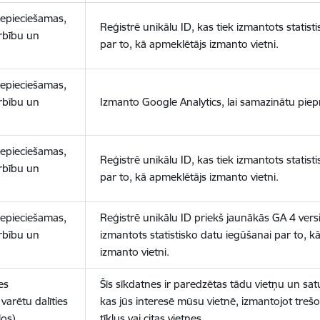
nepieciešamas,
Reģistrē unikālu ID, kas tiek izmantots statist
arbību un
par to, kā apmeklētājs izmanto vietni.
nepieciešamas,
arbību un
Izmanto Google Analytics, lai samazinātu piep
nepieciešamas,
Reģistrē unikālu ID, kas tiek izmantots statist
arbību un
par to, kā apmeklētājs izmanto vietni.
nepieciešamas,
Reģistrē unikālu ID priekš jaunākās GA 4 versij
arbību un
izmantots statistisko datu iegūšanai par to, k
izmanto vietni.
es
Šīs sīkdatnes ir paredzētas tādu vietņu un sat
varētu dalīties
kas jūs interesē mūsu vietnē, izmantojot treš
los)
tīklus vai citas vietnes.