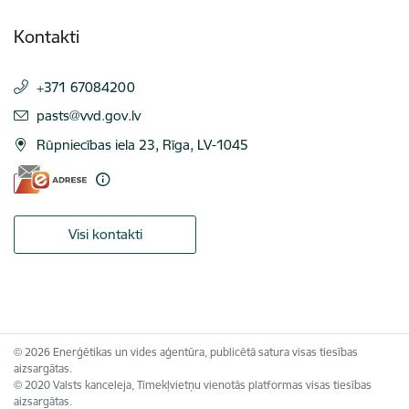
Kontakti
+371 67084200
E-pasts:
pasts@vvd.gov.lv
Rūpniecības iela 23, Rīga, LV-1045
Visi kontakti
© 2026 Enerģētikas un vides aģentūra, publicētā satura visas tiesības
aizsargātas.
© 2020 Valsts kanceleja, Tīmekļvietņu vienotās platformas visas tiesības
aizsargātas.