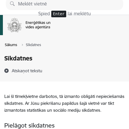
Pāriet uz lapas saturu
Spied
lai meklētu
Enter
Sākums
Sīkdatnes
Sīkdatnes
Atskaņot tekstu
Lai šī tīmekļvietne darbotos, tā izmanto obligāti nepieciešamās
sīkdatnes. Ar Jūsu piekrišanu papildus šajā vietnē var tikt
izmantotas statistikas un sociālo mediju sīkdatnes.
Pielāgot sīkdatnes