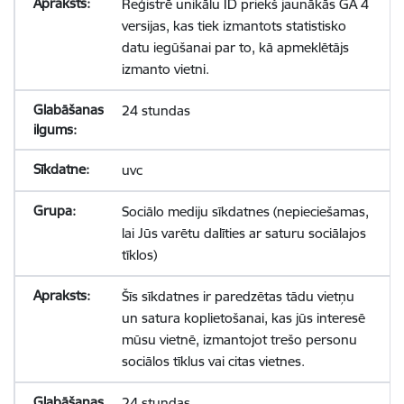
Reģistrē unikālu ID priekš jaunākās GA 4
versijas, kas tiek izmantots statistisko
datu iegūšanai par to, kā apmeklētājs
izmanto vietni.
24 stundas
uvc
Sociālo mediju sīkdatnes (nepieciešamas,
lai Jūs varētu dalīties ar saturu sociālajos
tīklos)
Šīs sīkdatnes ir paredzētas tādu vietņu
un satura koplietošanai, kas jūs interesē
mūsu vietnē, izmantojot trešo personu
sociālos tīklus vai citas vietnes.
24 stundas