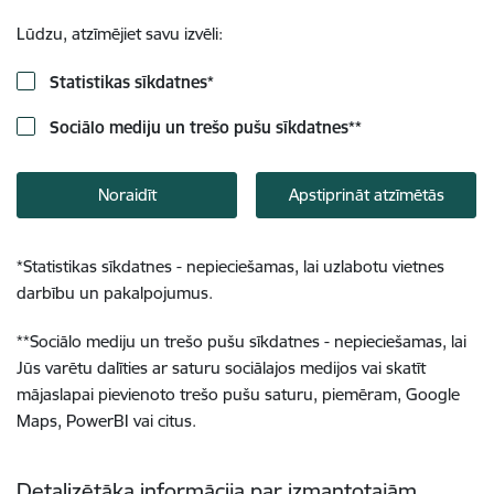
Lūdzu, atzīmējiet savu izvēli:
Statistikas sīkdatnes
*
Sociālo mediju un trešo pušu sīkdatnes
**
Noraidīt
Apstiprināt atzīmētās
*
Statistikas sīkdatnes - nepieciešamas, lai uzlabotu vietnes
darbību un pakalpojumus.
**
Sociālo mediju un trešo pušu sīkdatnes - nepieciešamas, lai
Jūs varētu dalīties ar saturu sociālajos medijos vai skatīt
mājaslapai pievienoto trešo pušu saturu, piemēram, Google
Maps, PowerBI vai citus.
Detalizētāka informācija par izmantotajām