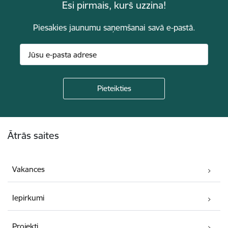
Esi pirmais, kurš uzzina!
Piesakies jaunumu saņemšanai savā e-pastā.
Kājene
Ātrās saites
Vakances
Iepirkumi
Projekti