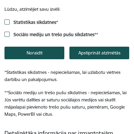
Lūdzu, atzīmējiet savu izvēli:
Statistikas sīkdatnes
*
Sociālo mediju un trešo pušu sīkdatnes
**
Noraidīt
Apstiprināt atzīmētās
*
Statistikas sīkdatnes - nepieciešamas, lai uzlabotu vietnes
darbību un pakalpojumus.
**
Sociālo mediju un trešo pušu sīkdatnes - nepieciešamas, lai
Jūs varētu dalīties ar saturu sociālajos medijos vai skatīt
mājaslapai pievienoto trešo pušu saturu, piemēram, Google
Maps, PowerBI vai citus.
Detalizētāka informācija par izmantotajām