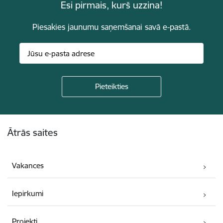
Esi pirmais, kurš uzzina!
Piesakies jaunumu saņemšanai savā e-pastā.
Kājene
Ātrās saites
Vakances
Iepirkumi
Projekti