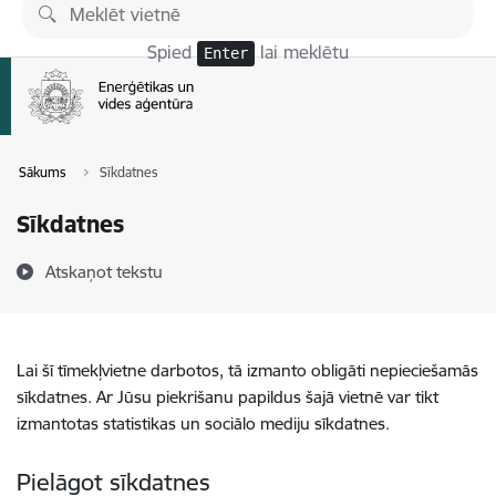
Pāriet uz lapas saturu
Spied
lai meklētu
Enter
Sākums
Sīkdatnes
Sīkdatnes
Atskaņot tekstu
Lai šī tīmekļvietne darbotos, tā izmanto obligāti nepieciešamās
sīkdatnes. Ar Jūsu piekrišanu papildus šajā vietnē var tikt
izmantotas statistikas un sociālo mediju sīkdatnes.
Pielāgot sīkdatnes