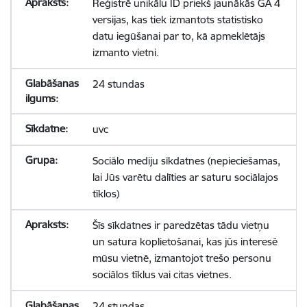
Reģistrē unikālu ID priekš jaunākās GA 4
versijas, kas tiek izmantots statistisko
datu iegūšanai par to, kā apmeklētājs
izmanto vietni.
24 stundas
uvc
Sociālo mediju sīkdatnes (nepieciešamas,
lai Jūs varētu dalīties ar saturu sociālajos
tīklos)
Šīs sīkdatnes ir paredzētas tādu vietņu
un satura koplietošanai, kas jūs interesē
mūsu vietnē, izmantojot trešo personu
sociālos tīklus vai citas vietnes.
24 stundas