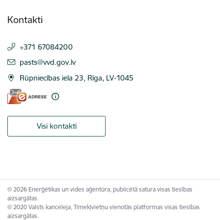
Kontakti
+371 67084200
E-pasts:
pasts@vvd.gov.lv
Rūpniecības iela 23, Rīga, LV-1045
Visi kontakti
© 2026 Enerģētikas un vides aģentūra, publicētā satura visas tiesības
aizsargātas.
© 2020 Valsts kanceleja, Tīmekļvietņu vienotās platformas visas tiesības
aizsargātas.