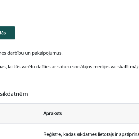
tās
ietnes darbību un pakalpojumus.
, lai Jūs varētu dalīties ar saturu sociālajos medijos vai skatīt mā
 sīkdatnēm
Apraksts
Reģistrē, kādas sīkdatnes lietotājs ir apstiprinā