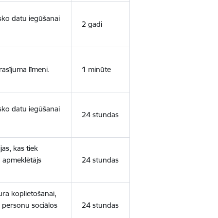
isko datu iegūšanai
2 gadi
rasījuma līmeni.
1 minūte
isko datu iegūšanai
24 stundas
as, kas tiek
ā apmeklētājs
24 stundas
ura koplietošanai,
o personu sociālos
24 stundas