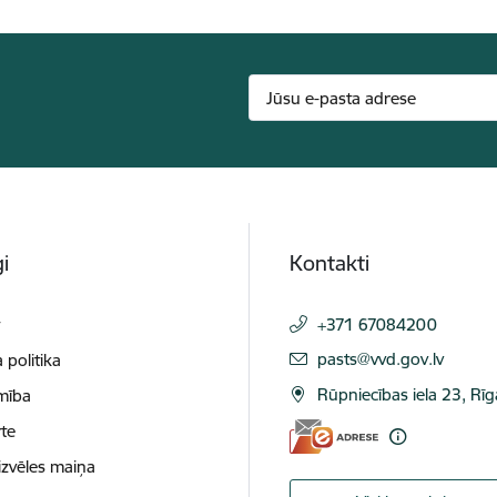
i
Kontakti
t
+371 67084200
E-pasts:
pasts@vvd.gov.lv
 politika
Rūpniecības iela 23, Rī
mība
te
izvēles maiņa