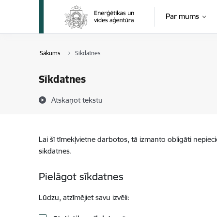
Pāriet uz lapas saturu
Par mums
Sākums
Sīkdatnes
Sīkdatnes
Atskaņot tekstu
Lai šī tīmekļvietne darbotos, tā izmanto obligāti nepiec
sīkdatnes.
Pielāgot sīkdatnes
Lūdzu, atzīmējiet savu izvēli: