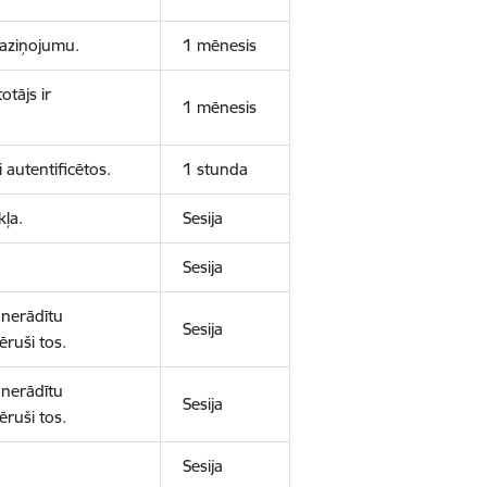
 paziņojumu.
1 mēnesis
otājs ir
1 mēnesis
 autentificētos.
1 stunda
kļa.
Sesija
Sesija
 nerādītu
Sesija
ēruši tos.
 nerādītu
Sesija
ēruši tos.
Sesija