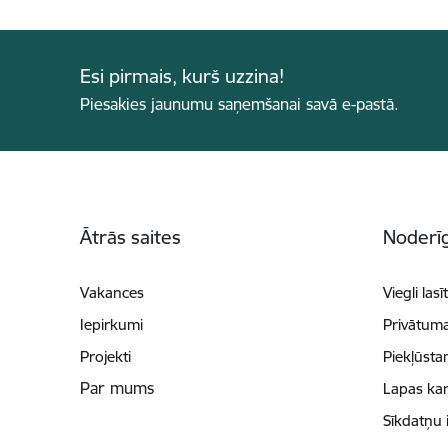
Esi pirmais, kurš uzzina!
Piesakies jaunumu saņemšanai savā e-pastā.
Kājene
Ātrās saites
Noderīg
Vakances
Viegli lasī
Iepirkumi
Privātuma
Projekti
Piekļūsta
Par mums
Lapas kar
Sīkdatņu 