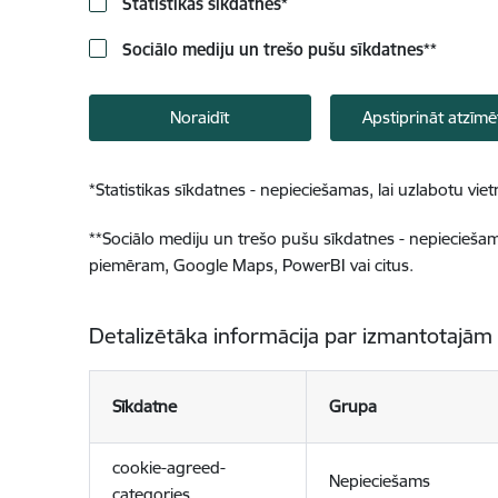
Statistikas sīkdatnes
*
Sociālo mediju un trešo pušu sīkdatnes
**
Noraidīt
Apstiprināt atzīmē
*
Statistikas sīkdatnes - nepieciešamas, lai uzlabotu v
**
Sociālo mediju un trešo pušu sīkdatnes - nepieciešamas
piemēram, Google Maps, PowerBI vai citus.
Detalizētāka informācija par izmantotajām
Sīkdatne
Grupa
cookie-agreed-
Nepieciešams
categories