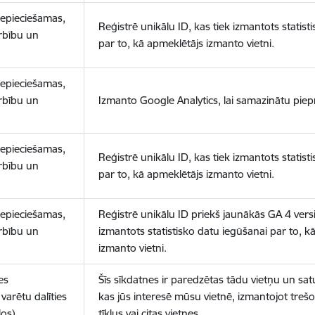
nepieciešamas,
Reģistrē unikālu ID, kas tiek izmantots statist
arbību un
par to, kā apmeklētājs izmanto vietni.
nepieciešamas,
arbību un
Izmanto Google Analytics, lai samazinātu piep
nepieciešamas,
Reģistrē unikālu ID, kas tiek izmantots statist
arbību un
par to, kā apmeklētājs izmanto vietni.
nepieciešamas,
Reģistrē unikālu ID priekš jaunākās GA 4 versij
arbību un
izmantots statistisko datu iegūšanai par to, k
izmanto vietni.
es
Šīs sīkdatnes ir paredzētas tādu vietņu un sat
varētu dalīties
kas jūs interesē mūsu vietnē, izmantojot treš
los)
tīklus vai citas vietnes.