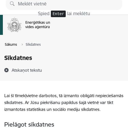
Pāriet uz lapas saturu
Spied
lai meklētu
Enter
Sākums
Sīkdatnes
Sīkdatnes
Atskaņot tekstu
Lai šī tīmekļvietne darbotos, tā izmanto obligāti nepieciešamās
sīkdatnes. Ar Jūsu piekrišanu papildus šajā vietnē var tikt
izmantotas statistikas un sociālo mediju sīkdatnes.
Pielāgot sīkdatnes