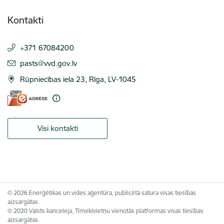
Kontakti
+371 67084200
E-pasts:
pasts@vvd.gov.lv
Rūpniecības iela 23, Rīga, LV-1045
Visi kontakti
© 2026 Enerģētikas un vides aģentūra, publicētā satura visas tiesības
aizsargātas.
© 2020 Valsts kanceleja, Tīmekļvietņu vienotās platformas visas tiesības
aizsargātas.