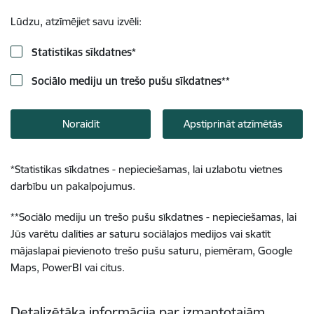
Lūdzu, atzīmējiet savu izvēli:
Statistikas sīkdatnes
*
Sociālo mediju un trešo pušu sīkdatnes
**
Noraidīt
Apstiprināt atzīmētās
*
Statistikas sīkdatnes - nepieciešamas, lai uzlabotu vietnes
darbību un pakalpojumus.
**
Sociālo mediju un trešo pušu sīkdatnes - nepieciešamas, lai
Jūs varētu dalīties ar saturu sociālajos medijos vai skatīt
mājaslapai pievienoto trešo pušu saturu, piemēram, Google
Maps, PowerBI vai citus.
Detalizētāka informācija par izmantotajām