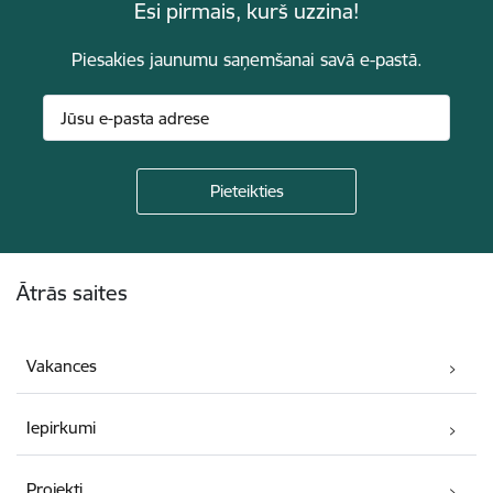
Esi pirmais, kurš uzzina!
Piesakies jaunumu saņemšanai savā e-pastā.
Kājene
Ātrās saites
Vakances
Iepirkumi
Projekti