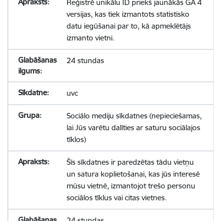
Reģistrē unikālu ID priekš jaunākās GA 4
versijas, kas tiek izmantots statistisko
datu iegūšanai par to, kā apmeklētājs
izmanto vietni.
24 stundas
uvc
Sociālo mediju sīkdatnes (nepieciešamas,
lai Jūs varētu dalīties ar saturu sociālajos
tīklos)
Šīs sīkdatnes ir paredzētas tādu vietņu
un satura koplietošanai, kas jūs interesē
mūsu vietnē, izmantojot trešo personu
sociālos tīklus vai citas vietnes.
24 stundas