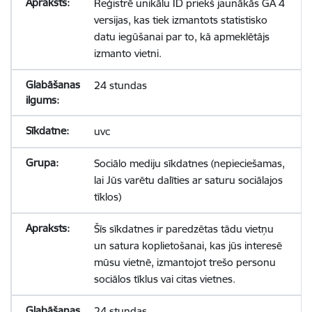
Reģistrē unikālu ID priekš jaunākās GA 4
versijas, kas tiek izmantots statistisko
datu iegūšanai par to, kā apmeklētājs
izmanto vietni.
24 stundas
uvc
Sociālo mediju sīkdatnes (nepieciešamas,
lai Jūs varētu dalīties ar saturu sociālajos
tīklos)
Šīs sīkdatnes ir paredzētas tādu vietņu
un satura koplietošanai, kas jūs interesē
mūsu vietnē, izmantojot trešo personu
sociālos tīklus vai citas vietnes.
24 stundas