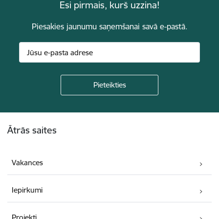
Esi pirmais, kurš uzzina!
Piesakies jaunumu saņemšanai savā e-pastā.
Kājene
Ātrās saites
Vakances
Iepirkumi
Projekti