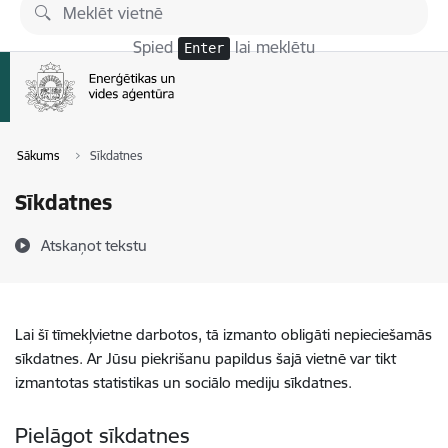
Pāriet uz lapas saturu
Spied
lai meklētu
Enter
Sākums
Sīkdatnes
Sīkdatnes
Atskaņot tekstu
Lai šī tīmekļvietne darbotos, tā izmanto obligāti nepieciešamās
sīkdatnes. Ar Jūsu piekrišanu papildus šajā vietnē var tikt
izmantotas statistikas un sociālo mediju sīkdatnes.
Pielāgot sīkdatnes