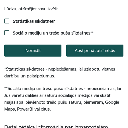
Lūdzu, atzīmējiet savu izvēli:
Statistikas sīkdatnes
*
Sociālo mediju un trešo pušu sīkdatnes
**
Noraidīt
Apstiprināt atzīmētās
*
Statistikas sīkdatnes - nepieciešamas, lai uzlabotu vietnes
darbību un pakalpojumus.
**
Sociālo mediju un trešo pušu sīkdatnes - nepieciešamas, lai
Jūs varētu dalīties ar saturu sociālajos medijos vai skatīt
mājaslapai pievienoto trešo pušu saturu, piemēram, Google
Maps, PowerBI vai citus.
Detalizētāka informācija par izmantotajām