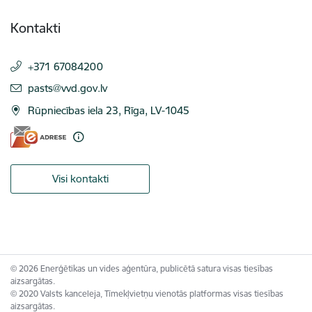
Kontakti
+371 67084200
E-pasts:
pasts@vvd.gov.lv
Rūpniecības iela 23, Rīga, LV-1045
Visi kontakti
© 2026 Enerģētikas un vides aģentūra, publicētā satura visas tiesības
aizsargātas.
© 2020 Valsts kanceleja, Tīmekļvietņu vienotās platformas visas tiesības
aizsargātas.