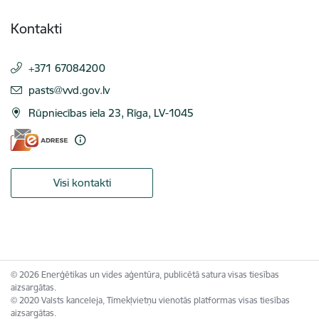
Kontakti
+371 67084200
E-pasts:
pasts@vvd.gov.lv
Rūpniecības iela 23, Rīga, LV-1045
Visi kontakti
© 2026 Enerģētikas un vides aģentūra, publicētā satura visas tiesības
aizsargātas.
© 2020 Valsts kanceleja, Tīmekļvietņu vienotās platformas visas tiesības
aizsargātas.