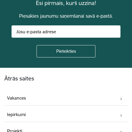
Esi pirmais, kurš uzzina!
Piesakies jaunumu saņemšanai savā e-pastā.
Kājene
Ātrās saites
Vakances
Iepirkumi
Projekti