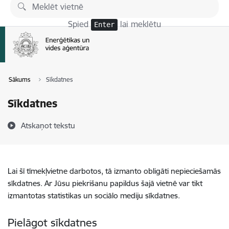
Pāriet uz lapas saturu
Spied
lai meklētu
Enter
Sākums
Sīkdatnes
Sīkdatnes
Atskaņot tekstu
Lai šī tīmekļvietne darbotos, tā izmanto obligāti nepieciešamās
sīkdatnes. Ar Jūsu piekrišanu papildus šajā vietnē var tikt
izmantotas statistikas un sociālo mediju sīkdatnes.
Pielāgot sīkdatnes