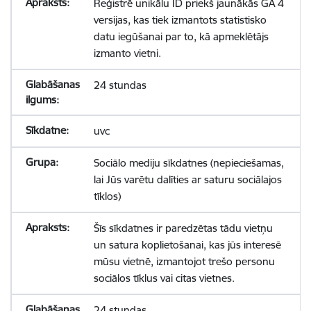
Reģistrē unikālu ID priekš jaunākās GA 4
versijas, kas tiek izmantots statistisko
datu iegūšanai par to, kā apmeklētājs
izmanto vietni.
24 stundas
uvc
Sociālo mediju sīkdatnes (nepieciešamas,
lai Jūs varētu dalīties ar saturu sociālajos
tīklos)
Šīs sīkdatnes ir paredzētas tādu vietņu
un satura koplietošanai, kas jūs interesē
mūsu vietnē, izmantojot trešo personu
sociālos tīklus vai citas vietnes.
24 stundas