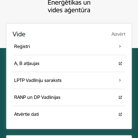
Vide
Aizvērt
Reģistri
A, B atļaujas
LPTP Vadlīniju saraksts
RANP un DP Vadlinijas
Atvērtie dati