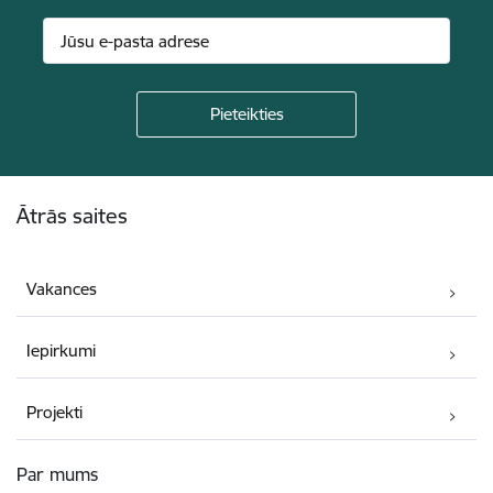
Kājene
Ātrās saites
Vakances
Iepirkumi
Projekti
Par mums