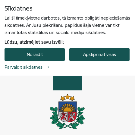
Pāriet uz lapas saturu
Sīkdatnes
Spied
lai meklētu
Enter
Lai šī tīmekļvietne darbotos, tā izmanto obligāti nepieciešamās
sīkdatnes. Ar Jūsu piekrišanu papildus šajā vietnē var tikt
izmantotas statistikas un sociālo mediju sīkdatnes.
Lūdzu, atzīmējiet savu izvēli:
Noraidīt
Apstiprināt visas
Pārvaldīt sīkdatnes
Enerģētikas un vides aģentūra