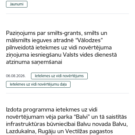
Jaunumi
Paziņojums par smilts-grants, smilts un
mālsmilts ieguves atradnē “Vālodzes”
pilnveidotā ietekmes uz vidi novērtējuma
ziņojuma iesniegšanu Valsts vides dienestā
atzinuma saņemšanai
06.08.2026.
Ietekmes uz vidi novērtējums
Ietekmes uz vidi novērtējumu daļa
Izdota programma ietekmes uz vidi
novērtējumam vēja parka “Balvi” un tā saistītās
infrastruktūras būvniecībai Balvu novada Balvu,
Lazdukalna, Rugāju un Vectilžas pagastos