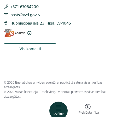
+371 67084200
E-pasts:
pasts@vvd.gov.lv
Rūpniecības iela 23, Rīga, LV-1045
Visi kontakti
© 2026 Enerģētikas un vides aģentūra, publicētā satura visas tiesības
aizsargātas.
© 2020 Valsts kanceleja, Tīmekļvietņu vienotās platformas visas tiesības
aizsargātas.
Piekļūstamība
Izvēlne