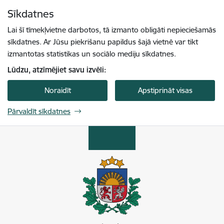
Pāriet uz lapas saturu
Sīkdatnes
Spied
lai meklētu
Enter
Lai šī tīmekļvietne darbotos, tā izmanto obligāti nepieciešamās
sīkdatnes. Ar Jūsu piekrišanu papildus šajā vietnē var tikt
izmantotas statistikas un sociālo mediju sīkdatnes.
Lūdzu, atzīmējiet savu izvēli:
Noraidīt
Apstiprināt visas
Pārvaldīt sīkdatnes
Enerģētikas un vides aģentūra