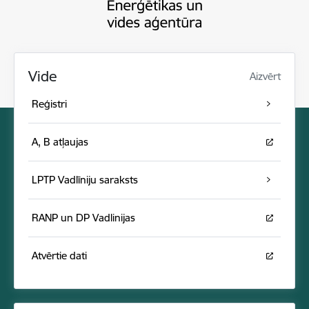
Vide
Aizvērt
Reģistri
A, B atļaujas
LPTP Vadlīniju saraksts
RANP un DP Vadlinijas
Atvērtie dati