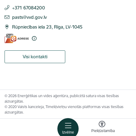
+371 67084200
E-pasts:
pasts@vvd.gov.lv
Rūpniecības iela 23, Rīga, LV-1045
Visi kontakti
© 2026 Enerģētikas un vides aģentūra, publicētā satura visas tiesības
aizsargātas.
© 2020 Valsts kanceleja, Tīmekļvietņu vienotās platformas visas tiesības
aizsargātas.
Piekļūstamība
Izvēlne