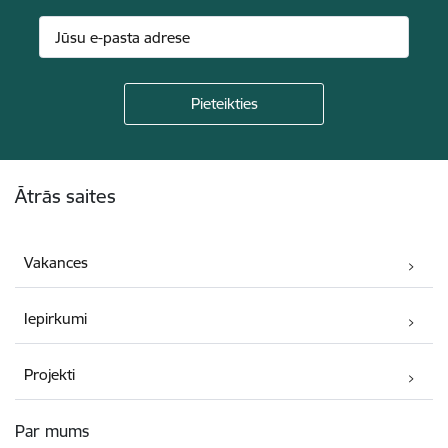
Kājene
Ātrās saites
Vakances
Iepirkumi
Projekti
Par mums