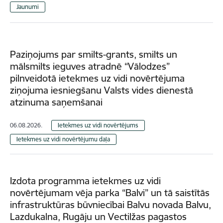
Jaunumi
Paziņojums par smilts-grants, smilts un
mālsmilts ieguves atradnē “Vālodzes”
pilnveidotā ietekmes uz vidi novērtējuma
ziņojuma iesniegšanu Valsts vides dienestā
atzinuma saņemšanai
06.08.2026.
Ietekmes uz vidi novērtējums
Ietekmes uz vidi novērtējumu daļa
Izdota programma ietekmes uz vidi
novērtējumam vēja parka “Balvi” un tā saistītās
infrastruktūras būvniecībai Balvu novada Balvu,
Lazdukalna, Rugāju un Vectilžas pagastos