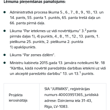
Lēmuma pieņemšanas pamatojums:
Administratīvā procesa likuma 5., 6., 7., 8., 9., 10., 13. un
14. pants, 55. panta 1. punkts, 65. panta trešā daļa un
66. panta pirmā daļa.
2
Likuma “Par ietekmes uz vidi novērtējumu” 3.
panta
pirmās daļas 1), 4) punkts, 4., 8., 11., 12., 13. pants, 1.
pielikuma 25. punkts, 2. pielikuma 2. punkta
1) apakšpunkts.
Likums “Par zemes dzīlēm”.
Ministru kabineta 2015.gada 13. janvāra noteikumi Nr. 18
“Kārtība, kādā novērtē paredzētās darbības ietekmi uz vidi
1
un akceptē paredzēto darbību” 13. un 13.
punkts.
SIA “JURMIKS”, reģistrācijas
numurs 40003951365, juridiskā
Projekta
ierosinātājs
adrese: Dzirciema iela 31-43,
Rīga, LV-1083.