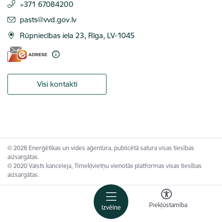
+371 67084200
E-pasts:
pasts@vvd.gov.lv
Rūpniecības iela 23, Rīga, LV-1045
Visi kontakti
© 2026 Enerģētikas un vides aģentūra, publicētā satura visas tiesības
aizsargātas.
© 2020 Valsts kanceleja, Tīmekļvietņu vienotās platformas visas tiesības
aizsargātas.
Piekļūstamība
Izvēlne