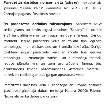
Paredzētās darbības norises vieta (adrese):
nekustamais
īpašums “Cerību kalns” (kadastra Nr. 7846 001 0183),
Čornajas pagasts, Rēzeknes novads.
Īss paredzētās darbības raksturojums:
paredzēts veikt
smilts-grants un smilts ieguvi atradnes “Sakārņi” III iecirknī
9,21 ha platībā virs un zem pazemes ūdens līmeņa.
Derīgo
izrakteņu ieguvi paredzēts veikt ar atklāta tipa ieguves
tehnoloģiju – ar ekskavatoru un frontālo iekrāvēju.
Derīgo
izrakteņu ieguvi paredzēts veikt ar atklāta tipa ieguves
tehnoloģiju –
izmantojot tranšeju un pustranšeju metodi
.
Ieguve plānota virs un zem gruntsūdens līmeņa, bez
gruntsūdens līmeņa pazemināšanas
.
Atradnes materiālu
paredzēts realizēt gan dabīgā gan apstrādātā veidā.
Paredzētās darbības vieta D robežojas ar Eiropas nozīmes
īpaši aizsargājamajā dabas teritorijā Natura 2000:
Rāznas
Nacionālā parka dabas parka zonu.