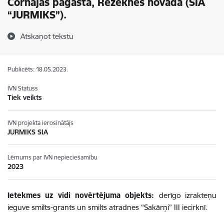
Čornajas pagastā, Rēzeknes novadā (SIA
“JURMIKS”).
Atskaņot tekstu
Publicēts: 18.05.2023.
IVN Statuss
Tiek veikts
IVN projekta ierosinātājs
JURMIKS SIA
Lēmums par IVN nepieciešamību
2023
Ietekmes uz vidi novērtējuma objekts:
derīgo izrakteņu
ieguve smilts-grants un smilts atradnes
“Sakārņi” III iecirknī
.