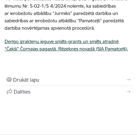
lēmumu Nr. 5-02-1/5 4/2024 nolemts, ka sabiedrības
ar ierobežotu atbildību
“
Jurmiks
”
paredzētā darbība un
sabiedrības ar ierobežotu atbildību “Pamatceļš” paredzētā
darbība novērtējamas apvienotā procedūrā.
Derīgo izrakteņu ieguve smilts-grants un smilts atradnē
“Čakši” Čornajas pagastā, Rēzeknes novadā (SIA Pamatceļš).
Drukāt lapu
Dalīties