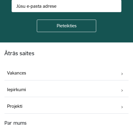
Kājene
Ātrās saites
Vakances
Iepirkumi
Projekti
Par mums