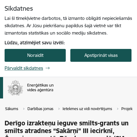
Pāriet uz lapas saturu
Sīkdatnes
Spied
lai meklētu
Enter
Lai šī tīmekļvietne darbotos, tā izmanto obligāti nepieciešamās
sīkdatnes. Ar Jūsu piekrišanu papildus šajā vietnē var tikt
izmantotas statistikas un sociālo mediju sīkdatnes.
Lūdzu, atzīmējiet savu izvēli:
Noraidīt
Apstiprināt visas
Pārvaldīt sīkdatnes
Sākums
Darbības jomas
Ietekmes uz vidi novērtējums
Projekti
Derīgo izrakteņu ieguve smilts-grants un
smilts atradnes “Sakārņi” III iecirknī,