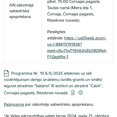
plkst. 15:00 Čornajas pagasta
IVN sākotnējā
Tautas namā (Miera iela 1,
sabiedriskā
Čornaja, Čornajas pagasts,
apspriešana
Rēzeknes novads).
Pieslēgties
attālināti:
https://us05web.zoom.
us/j/88615191836?
pwd=cKu7hsTY6h6JhiZbOBDRph
F1QjgbRw.1
Lejupielādēt:
Programma Nr. 10.6/6/2025 ietekmes uz vidi
novērtējumam derīgo izrakteņu (smilts-grants un smilts)
ieguvei atradnes “Sakārņi” III iecirknī un atradnē “Čakši”,
Čornajas pagastā, Rēzeknes novadā
Paziņojums
par sākotnējo sabiedrisko apspriešanu.
*Ar Vides pārraudzības valsts biroja 2024. gada 21. oktobra