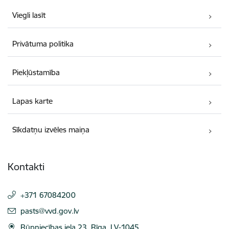
Viegli lasīt
Privātuma politika
Piekļūstamība
Lapas karte
Sīkdatņu izvēles maiņa
Kontakti
+371 67084200
E-pasts:
pasts@vvd.gov.lv
Rūpniecības iela 23, Rīga, LV-1045