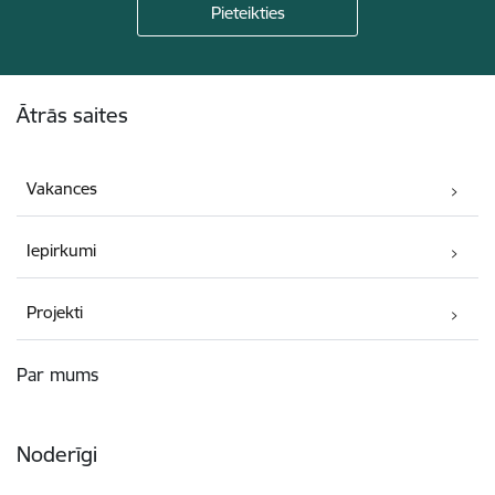
Kājene
Ātrās saites
Vakances
Iepirkumi
Projekti
Par mums
Noderīgi