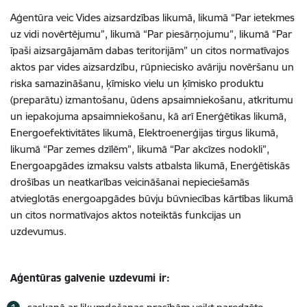
Aģentūra veic Vides aizsardzības likumā, likumā “Par ietekmes
uz vidi novērtējumu”, likumā “Par piesārņojumu”, likumā “Par
īpaši aizsargājamām dabas teritorijām” un citos normatīvajos
aktos par vides aizsardzību, rūpniecisko avāriju novēršanu un
riska samazināšanu, ķīmisko vielu un ķīmisko produktu
(preparātu) izmantošanu, ūdens apsaimniekošanu, atkritumu
un iepakojuma apsaimniekošanu, kā arī Enerģētikas likumā,
Energoefektivitātes likumā, Elektroenerģijas tirgus likumā,
likumā “Par zemes dzīlēm”, likumā “Par akcīzes nodokli”,
Energoapgādes izmaksu valsts atbalsta likumā, Enerģētiskās
drošības un neatkarības veicināšanai nepieciešamās
atvieglotās energoapgādes būvju būvniecības kārtības likumā
un citos normatīvajos aktos noteiktās funkcijas un
uzdevumus.
Aģentūras
galvenie uzdevumi ir: