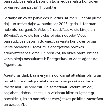
pārraudzības valsts biroja un Būvniecības valsts kontroles
biroja reorganizāciju” 1. punktam.
Saskaņā ar Valsts pārvaldes iekārtas likuma 15. panta pirmo
daļu un trešās daļas 4. punktu ar 2025. gada 1. februāri
nolemts reorganizēt Vides pārraudzības valsts biroju un
Būvniecības valsts kontroles biroju, nododot Vides
pārraudzības birojam Būvniecības valsts kontroles biroja
valsts pārvaldes uzdevumus enerģētikas politikas
administrēšanas jomā, un nosakot, ka Vides pārraudzības
valsts biroja nosaukums ir Enerģētikas un vides aģentūra
(Aģentūra).
Aģentūras darbības mērķis ir nodrošināt attīstības plānu un
projektu nelabvēlīgas ietekmes un avāriju risku savlaicīgu
izvērtēšanu, lai novērstu un samazinātu ietekmi uz vidi,
saglabātu dabas kapitālu un veicinātu klimata ilgtspējīgu
pārvaldību, kā arī nodrošināt enerģētikas politikas īstenošanu
un uzraudzību.