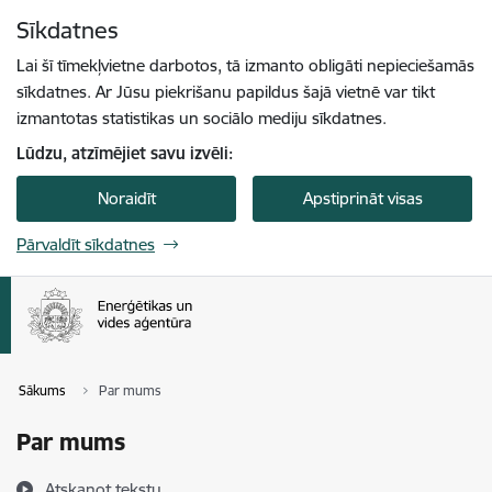
Pāriet uz lapas saturu
Sīkdatnes
Spied
lai meklētu
Enter
Lai šī tīmekļvietne darbotos, tā izmanto obligāti nepieciešamās
sīkdatnes. Ar Jūsu piekrišanu papildus šajā vietnē var tikt
izmantotas statistikas un sociālo mediju sīkdatnes.
Lūdzu, atzīmējiet savu izvēli:
Noraidīt
Apstiprināt visas
Pārvaldīt sīkdatnes
Sākums
Par mums
Par mums
Atskaņot tekstu