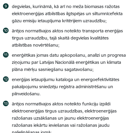
degvielas, kurināmā, kā arī no meža biomasas ražotas
elektroenerģijas atbilstības ilgtspējas un siltumnīcefekta
gāzu emisiju ietaupījuma kritērijiem uzraudzību;
ārējos normatīvajos aktos noteikto transporta enerģijas
tirgus uzraudzību, tajā skaitā degvielas kvalitātes
atbilstības novērtēšanu;
enerģētikas jomas datu apkopošanu, analīzi un progresa
ziņojumu par Latvijas Nacionālā enerģētikas un klimata
plāna mērķu sasniegšanu sagatavošanu;
enerģijas ietaupījumu kataloga un energoefektivitātes
pakalpojumu sniedzēju reģistra administrēšanu un
pilnveidošanu.
ārējos normatīvajos aktos noteikto funkciju izpildi
elektroenerģijas tirgus uzraudzības, elektroenerģijas
ražošanas uzsākšanas un jaunu elektroenerģijas
ražošanas iekārtu ieviešanas vai ražošanas jaudu
palielināšanas jomā;