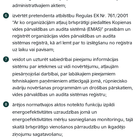
administratīvajiem aktiem
;
izvērtēt pretendenta atbilstību Regulas EK Nr. 761/2001
“Ar ko organizācijām atļauj brīvprātīgi piedalīties Kopienas
vides pārvaldības un audita sistēmā (EMAS)” prasībām un
reģistrēt organizācijas vides pārvaldības un audita
sistēmas reģistrā, kā arī lemt par to izslēgšanu no reģistra
uz laiku vai pavisam;
veidot un uzturēt sabiedrībai pieejamu informācijas
sistēmu par ietekmes uz vidi novērtējumu,
atļaujām
piesārņojošai darbībai
, par labākajiem pieejamiem
tehniskajiem paņēmieniem attiecīgajā jomā, rūpniecisko
avāriju novēršanas programmām un drošības pārskatiem,
vides pārvaldības un audita sistēmas reģistru;
ārējos normatīvajos aktos noteikto funkciju izpildi
energoefektivitātes uzraudzības jomā un
energoefektivitātes mērķu sasniegšanas monitoringu, tajā
skaitā brīvprātīgo vienošanos pārraudzību un ikgadējo
ziņojumu sagatavošanu;