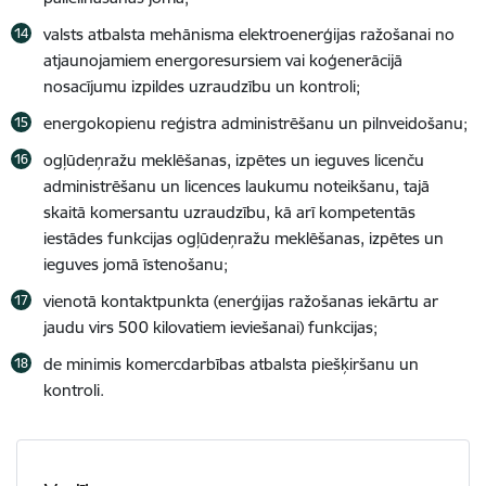
valsts atbalsta mehānisma elektroenerģijas ražošanai no
atjaunojamiem energoresursiem vai koģenerācijā
nosacījumu izpildes uzraudzību un kontroli;
energokopienu reģistra administrēšanu un pilnveidošanu;
ogļūdeņražu meklēšanas, izpētes un ieguves licenču
administrēšanu un licences laukumu noteikšanu, tajā
skaitā komersantu uzraudzību, kā arī kompetentās
iestādes funkcijas ogļūdeņražu meklēšanas, izpētes un
ieguves jomā īstenošanu;
vienotā kontaktpunkta (enerģijas ražošanas iekārtu ar
jaudu virs 500 kilovatiem ieviešanai) funkcijas;
de minimis komercdarbības atbalsta piešķiršanu un
kontroli.