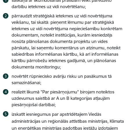
saskaņā ar likumdošanas prasībām veikt paredzēto
darbību ietekmes uz vidi novērtēšanu;
pārraudzīt stratēģiskā ietekmes uz vidi novērtējuma
veikšanu, tai skaitā: pieņemt lēmumu par stratēģiskā
ietekmes uz vidi novērtējuma nepieciešamību konkrētam
dokumentam, noteikt institūcijas, kurām iesniedzējs
nosūta plānošanas dokumenta projektu un vides
pārskatu, lai saņemtu komentārus un atzinumu, noteikt
sabiedrības informēšanas kārtību, kā arī informēšanas
kārtību pārrobežu ietekmes gadījumā, un plānošanas
dokumenta monitoringu;
novērtēt rūpniecisko avāriju risku un pasākumus tā
samazināšanai;
realizēt likumā "Par piesārņojumu" birojam noteiktos
uzdevumus saistībā ar A un B kategorijas atļaujām
piesārņojošai darbībai;
izskatīt iesniegumus par apstrīdētajiem Viedās
administrācijas un reģionālās attīstības ministrijas, Klimata
un enerģētikas ministrijas padotības iestāžu izdotajiem