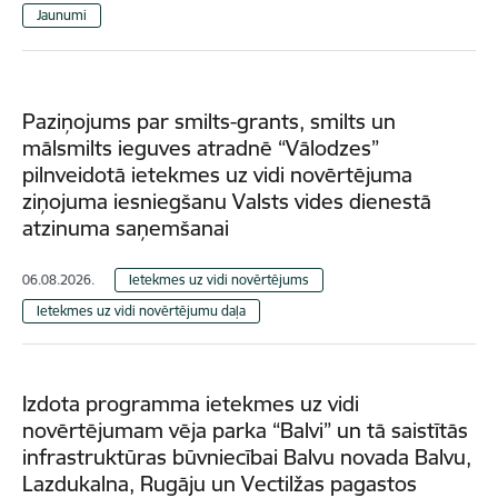
Jaunumi
Paziņojums par smilts-grants, smilts un
mālsmilts ieguves atradnē “Vālodzes”
pilnveidotā ietekmes uz vidi novērtējuma
ziņojuma iesniegšanu Valsts vides dienestā
atzinuma saņemšanai
06.08.2026.
Ietekmes uz vidi novērtējums
Ietekmes uz vidi novērtējumu daļa
Izdota programma ietekmes uz vidi
novērtējumam vēja parka “Balvi” un tā saistītās
infrastruktūras būvniecībai Balvu novada Balvu,
Lazdukalna, Rugāju un Vectilžas pagastos