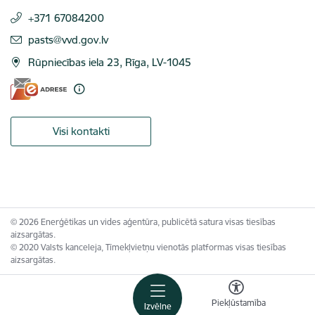
+371 67084200
E-pasts:
pasts@vvd.gov.lv
Rūpniecības iela 23, Rīga, LV-1045
Visi kontakti
© 2026 Enerģētikas un vides aģentūra, publicētā satura visas tiesības
aizsargātas.
© 2020 Valsts kanceleja, Tīmekļvietņu vienotās platformas visas tiesības
aizsargātas.
Piekļūstamība
Izvēlne