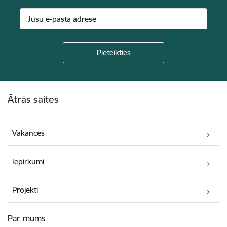
Kājene
Ātrās saites
Vakances
Iepirkumi
Projekti
Par mums