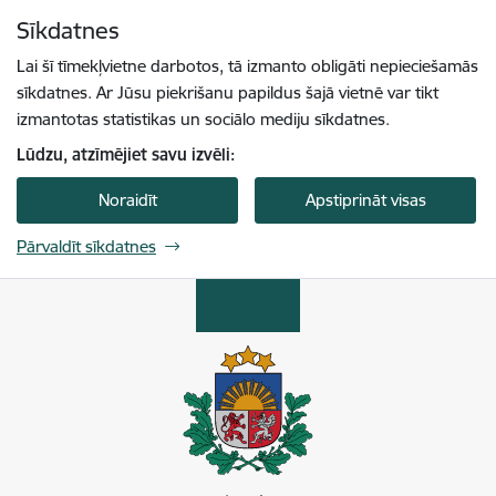
Pāriet uz lapas saturu
Sīkdatnes
Spied
lai meklētu
Enter
Lai šī tīmekļvietne darbotos, tā izmanto obligāti nepieciešamās
sīkdatnes. Ar Jūsu piekrišanu papildus šajā vietnē var tikt
izmantotas statistikas un sociālo mediju sīkdatnes.
Lūdzu, atzīmējiet savu izvēli:
Noraidīt
Apstiprināt visas
Pārvaldīt sīkdatnes
Enerģētikas un vides aģentūra