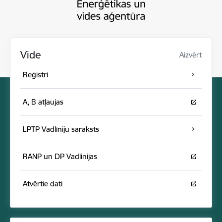
Vide
Aizvērt
Reģistri
A, B atļaujas
LPTP Vadlīniju saraksts
RANP un DP Vadlinijas
Atvērtie dati