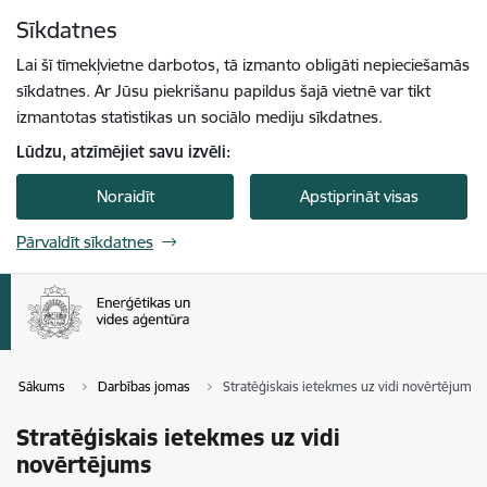
Pāriet uz lapas saturu
Sīkdatnes
Spied
lai meklētu
Enter
Lai šī tīmekļvietne darbotos, tā izmanto obligāti nepieciešamās
sīkdatnes. Ar Jūsu piekrišanu papildus šajā vietnē var tikt
izmantotas statistikas un sociālo mediju sīkdatnes.
Lūdzu, atzīmējiet savu izvēli:
Noraidīt
Apstiprināt visas
Pārvaldīt sīkdatnes
Sākums
Darbības jomas
Stratēģiskais ietekmes uz vidi novērtējums
Stratēģiskais ietekmes uz vidi
novērtējums