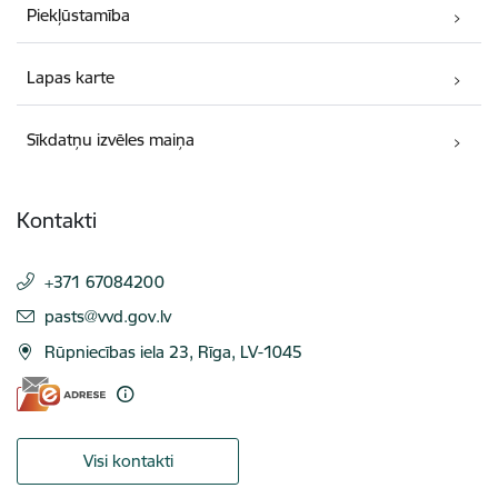
Piekļūstamība
Lapas karte
Sīkdatņu izvēles maiņa
Kontakti
+371 67084200
E-pasts:
pasts@vvd.gov.lv
Rūpniecības iela 23, Rīga, LV-1045
Visi kontakti