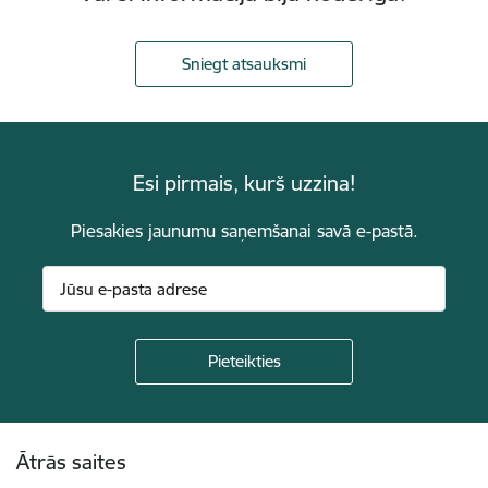
Sniegt atsauksmi
Esi pirmais, kurš uzzina!
Piesakies jaunumu saņemšanai savā e-pastā.
Kājene
Ātrās saites