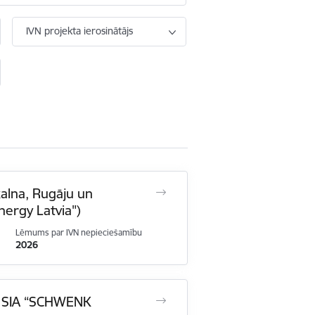
IVN projekta ierosinātājs
kalna, Rugāju un
nergy Latvia")
Lēmums par IVN nepieciešamību
2026
na SIA “SCHWENK