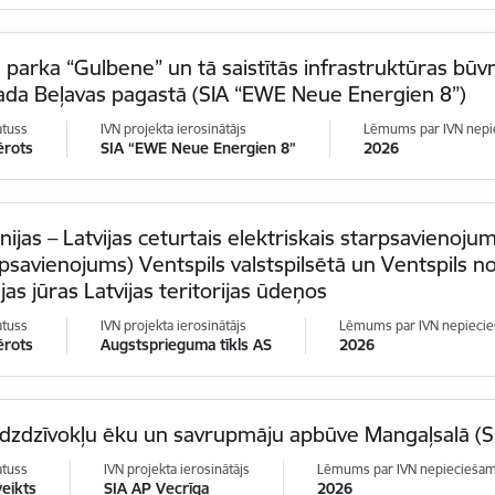
 parka “Gulbene” un tā saistītās infrastruktūras bū
ada Beļavas pagastā (SIA “EWE Neue Energien 8”)
atuss
IVN projekta ierosinātājs
Lēmums par IVN nepi
ērots
SIA “EWE Neue Energien 8”
2026
nijas – Latvijas ceturtais elektriskais starpsavienoju
psavienojums) Ventspils valstspilsētā un Ventspils n
ijas jūras Latvijas teritorijas ūdeņos
atuss
IVN projekta ierosinātājs
Lēmums par IVN nepieci
ērots
Augstsprieguma tīkls AS
2026
dzdzīvokļu ēku un savrupmāju apbūve Mangaļsalā (SI
atuss
IVN projekta ierosinātājs
Lēmums par IVN nepiecieša
veikts
SIA AP Vecrīga
2026