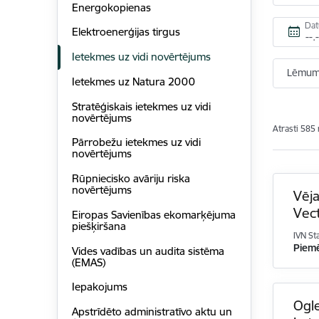
Energokopienas
Da
Elektroenerģijas tirgus
Ietekmes uz vidi novērtējums
Lēmums
Ietekmes uz Natura 2000
Stratēģiskais ietekmes uz vidi
novērtējums
Atrasti 585 
Pārrobežu ietekmes uz vidi
novērtējums
Rūpniecisko avāriju riska
novērtējums
Vēja
Vect
Eiropas Savienības ekomarķējuma
piešķiršana
IVN St
Piem
Vides vadības un audita sistēma
(EMAS)
Iepakojums
Ogl
Apstrīdēto administratīvo aktu un