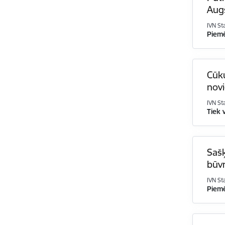
Aug
IVN St
Piem
Cūku
novi
IVN St
Tiek 
Saš
būvn
IVN St
Piem