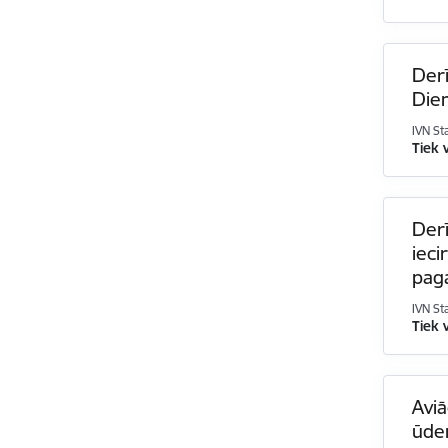
Derī
Die
IVN St
Tiek 
Derī
ieci
pag
IVN St
Tiek 
Aviā
ūde