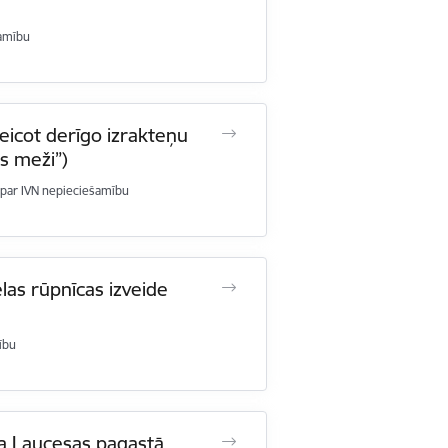
amību
eicot derīgo izrakteņu
ts meži”)
ar IVN nepieciešamību
las rūpnīcas izveide
ību
a Laucesas pagastā,