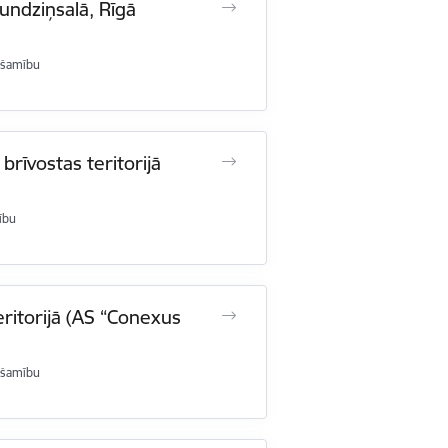
undziņsalā, Rīgā
ešamību
rīvostas teritorijā
ību
eritorijā (AS “Conexus
ešamību