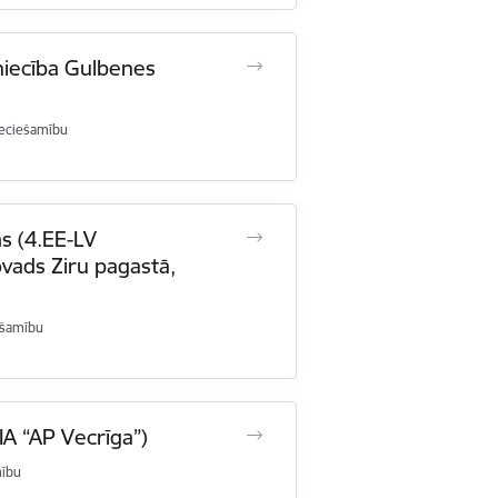
vniecība Gulbenes
eciešamību
ms (4.EE-LV
ovads Ziru pagastā,
ešamību
A “AP Vecrīga”)
mību