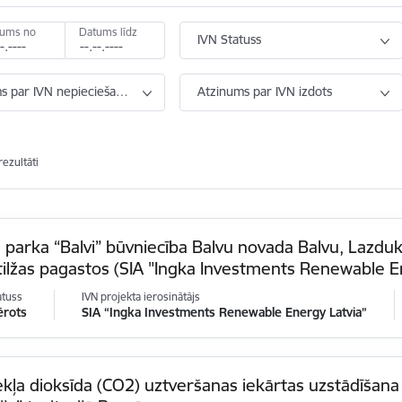
tums no
Datums līdz
IVN Statuss
 par IVN nepieciešamību
Atzinums par IVN izdots
rezultāti
 parka “Balvi” būvniecība Balvu novada Balvu, Lazdu
ilžas pagastos (SIA "Ingka Investments Renewable E
atuss
IVN projekta ierosinātājs
ērots
SIA “Ingka Investments Renewable Energy Latvia”
ekļa dioksīda (CO2) uztveršanas iekārtas uzstādīša