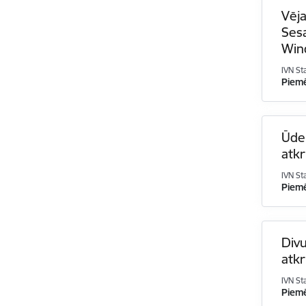
Vēja
Sesa
Win
IVN St
Piem
Ūde
atk
IVN St
Piem
Divu
atkr
IVN St
Piem