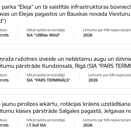
 parka “Eleja” un tā saistītās infrastruktūras būvnie
vas un Elejas pagastos un Bauskas novada Viesturu p
d”)
atuss
IVN projekta ierosinātājs
Lēmums par IVN nepieciešam
ērots
SIA “Utilitas Wind”
2026
ņraža ražotnes izveide un nebīstamu augu un dzīvni
ritumu pārstrāde Kundziņsalā, Rīgā (SIA “PARS TERM
atuss
IVN projekta ierosinātājs
Lēmums par IVN nepiecie
ērots
SIA “PARS TERMINĀLS”
2026
 jaunu pirolīzes iekārtu, rotācijas krāsns uzstādīšan
itumu klases pārstrāde Salgales pagastā, Jelgavas nov
atuss
IVN projekta ierosinātājs
Lēmums par IVN nepieciešam
ērots
I.T.Soil SIA
2026