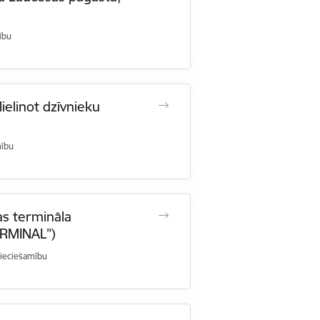
ību
elinot dzīvnieku
mību
as termināla
ERMINAL”)
ieciešamību