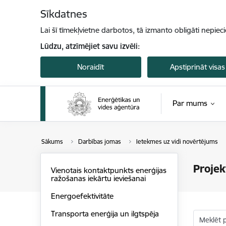
Pāriet uz lapas saturu
Sīkdatnes
Lai šī tīmekļvietne darbotos, tā izmanto obligāti nepiec
Lūdzu, atzīmējiet savu izvēli:
Noraidīt
Apstiprināt visas
Par mums
Sākums
Darbības jomas
Ietekmes uz vidi novērtējums
Projek
Vienotais kontaktpunkts enerģijas
ražošanas iekārtu ieviešanai
Energoefektivitāte
Transporta enerģija un ilgtspēja
Meklēt 