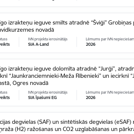
go izrakteņu ieguve smilts atradnē “Šviģi” Grobiņas
nvidkurzemes novadā
atuss
IVN projekta ierosinātājs
Lēmums par IVN nepiecieša
veikts
SIA A-Land
2026
go izrakteņu ieguve dolomīta atradnē “Jurģi”, atrad
rknī “Jaunkranciemnieki-Meža Rībenieki” un iecirknī “
astā, Ogres novadā
atuss
IVN projekta ierosinātājs
Lēmums par IVN nepiecieša
veikts
SIA Īpašumi EG
2026
cijas degvielas (SAF) un sintētiskās degvielas (eSAF)
ņraža (H2) ražošanas un CO2 uzglabāšanas un pārkr