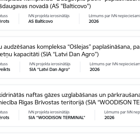
šdaugavas novadā (AS "Balticovo")
atuss
IVN projekta ierosinātājs
Lēmums par IVN nepieciešam
ērots
AS Balticovo
2026
 audzēšanas kompleksa “Ošlejas” paplašināšana, pali
etņu kapacitāti (SIA “Latvi Dan Agro”)
atuss
IVN projekta ierosinātājs
Lēmums par IVN nepiecieša
veikts
SIA “Latvi Dan Agro”
2026
ķidrinātās naftas gāzes uzglabāšanas un pārkraušan
iecība Rīgas Brīvostas teritorijā (SIA “WOODISON T
atuss
IVN projekta ierosinātājs
Lēmums par IVN nep
ērots
SIA “WOODISON TERMINAL”
2026