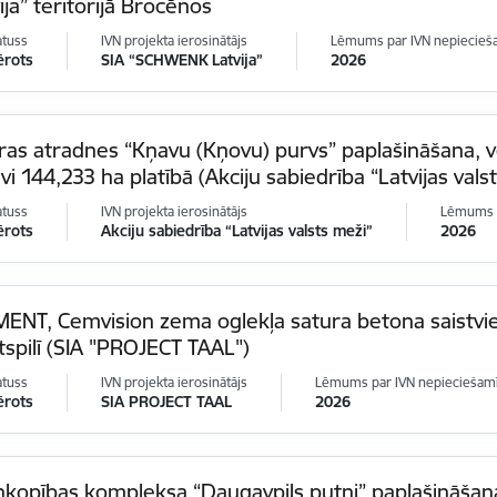
ija” teritorijā Brocēnos
atuss
IVN projekta ierosinātājs
Lēmums par IVN nepiecieš
ērots
SIA “SCHWENK Latvija”
2026
as atradnes “Kņavu (Kņovu) purvs” paplašināšana, v
vi 144,233 ha platībā (Akciju sabiedrība “Latvijas vals
atuss
IVN projekta ierosinātājs
Lēmums p
ērots
Akciju sabiedrība “Latvijas valsts meži”
2026
ENT, Cemvision zema oglekļa satura betona saistvie
spilī (SIA "PROJECT TAAL")
atuss
IVN projekta ierosinātājs
Lēmums par IVN nepieciešam
ērots
SIA PROJECT TAAL
2026
nkopības kompleksa “Daugavpils putni” paplašināšan