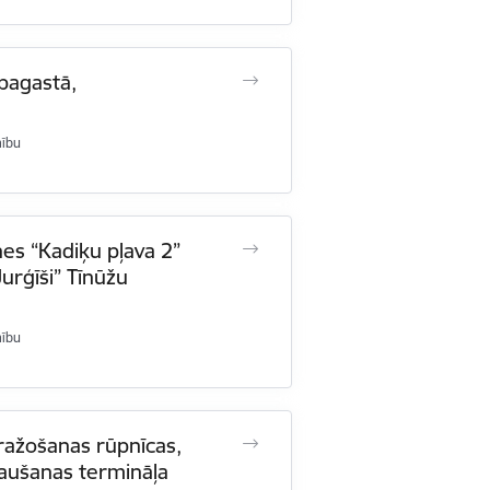
 pagastā,
mību
nes “Kadiķu pļava 2”
Jurģīši” Tīnūžu
mību
 ražošanas rūpnīcas,
aušanas termināļa