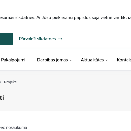
iešamās sīkdatnes. Ar Jūsu piekrišanu papildus šajā vietnē var tikt i
Pārvaldīt sīkdatnes
Pakalpojumi
Darbības jomas
Aktualitātes
Kontak
Projekti
ti
pēc nosaukuma