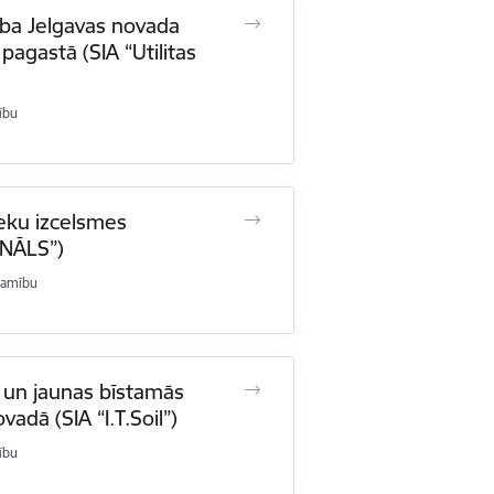
cība Jelgavas novada
agastā (SIA “Utilitas
ību
eku izcelsmes
INĀLS”)
šamību
a un jaunas bīstamās
adā (SIA “I.T.Soil”)
ību