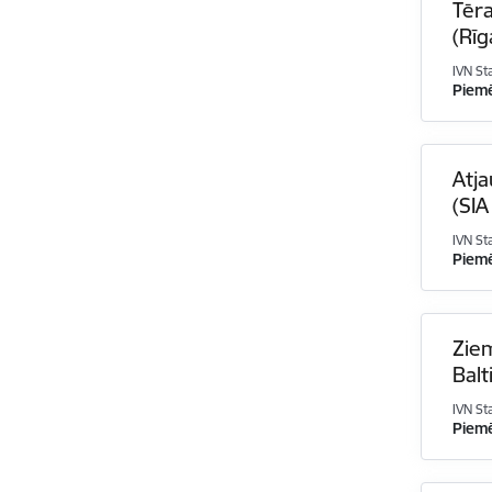
Tēr
(Rīg
IVN St
Piem
Atja
(SIA
IVN St
Piem
Ziem
Balt
IVN St
Piem