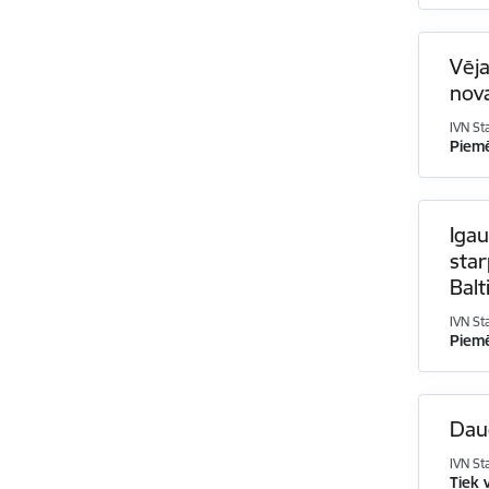
Vēja
nov
IVN St
Piem
Igau
star
Balt
IVN St
Piem
Dau
IVN St
Tiek 