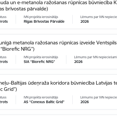
auda un e-metanola ražošanas rūpnīcas būvniecība K
as brīvostas pārvalde)
atuss
IVN projekta ierosinātājs
Lēmums par IVN nepieci
ērots
Rīgas Brīvostas Pārvalde
2026
unīgā metanola ražošanas rūpnīcas izveide Ventspils b
 “Biorefic NRG”)
atuss
IVN projekta ierosinātājs
Lēmums par IVN nepieciešam
ērots
SIA “Biorefic NRG”
2026
eļu–Baltijas ūdeņraža koridora būvniecība Latvijas t
ic Grid”)
atuss
IVN projekta ierosinātājs
Lēmums par IVN nepieci
ērots
AS “Conexus Baltic Grid”
2026