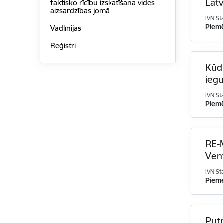
Latv
faktisko rīcību izskatīšana vides
aizsardzības jomā
IVN St
Piem
Vadlīnijas
Reģistri
Kūdr
iegu
IVN St
Piem
RE-M
Vent
IVN St
Piem
Put