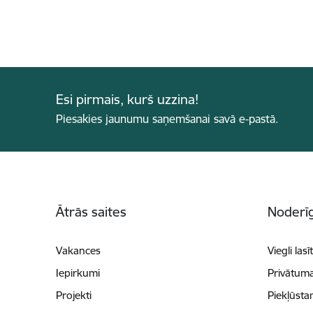
Esi pirmais, kurš uzzina!
Piesakies jaunumu saņemšanai savā e-pastā.
Kājene
Ātrās saites
Noderīg
Vakances
Viegli lasī
Iepirkumi
Privātuma
Projekti
Piekļūsta