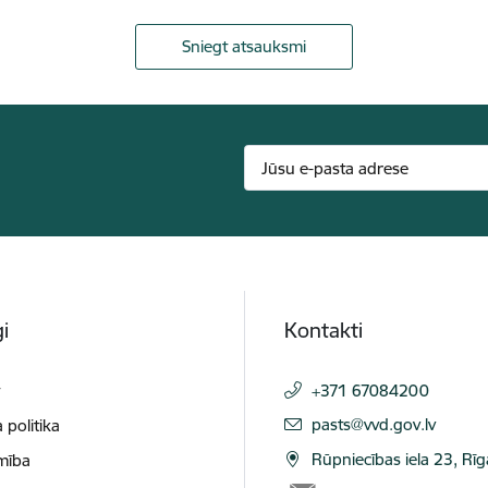
Sniegt atsauksmi
i
Kontakti
t
+371 67084200
E-pasts:
pasts@vvd.gov.lv
 politika
Rūpniecības iela 23, Rī
mība