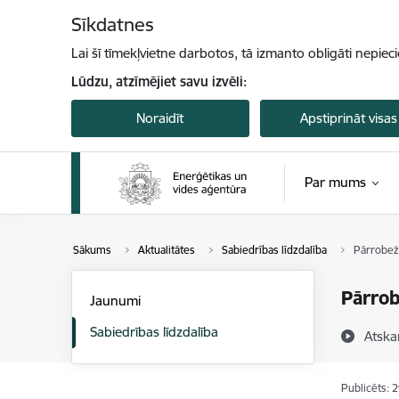
Pāriet uz lapas saturu
Sīkdatnes
Lai šī tīmekļvietne darbotos, tā izmanto obligāti nepiec
Lūdzu, atzīmējiet savu izvēli:
Noraidīt
Apstiprināt visas
Par mums
Sākums
Aktualitātes
Sabiedrības līdzdalība
Pārrobež
Pārrob
Jaunumi
Sabiedrības līdzdalība
Atska
Publicēts: 