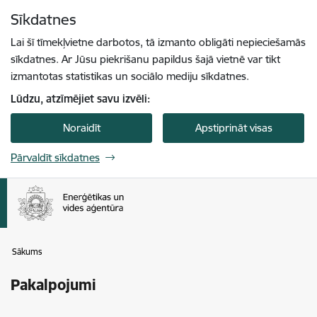
Pāriet uz lapas saturu
Sīkdatnes
Spied
lai meklētu
Enter
Lai šī tīmekļvietne darbotos, tā izmanto obligāti nepieciešamās
sīkdatnes. Ar Jūsu piekrišanu papildus šajā vietnē var tikt
izmantotas statistikas un sociālo mediju sīkdatnes.
Lūdzu, atzīmējiet savu izvēli:
Noraidīt
Apstiprināt visas
Pārvaldīt sīkdatnes
Sākums
Pakalpojumi