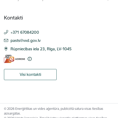
Kontakti
+371 67084200
E-pasts:
pasts@vvd.gov.lv
Rūpniecības iela 23, Rīga, LV-1045
Visi kontakti
© 2026 Enerģētikas un vides aģentūra, publicētā satura visas tiesības
aizsargātas.