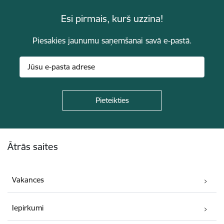
Esi pirmais, kurš uzzina!
Piesakies jaunumu saņemšanai savā e-pastā.
Kājene
Ātrās saites
Vakances
Iepirkumi