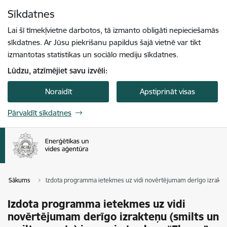
Pāriet uz lapas saturu
Sīkdatnes
Spied
lai meklētu
Enter
Lai šī tīmekļvietne darbotos, tā izmanto obligāti nepieciešamās
sīkdatnes. Ar Jūsu piekrišanu papildus šajā vietnē var tikt
izmantotas statistikas un sociālo mediju sīkdatnes.
Lūdzu, atzīmējiet savu izvēli:
Noraidīt
Apstiprināt visas
Pārvaldīt sīkdatnes
Sākums
Izdota programma ietekmes uz vidi novērtējumam derīgo izrakteņu 
Izdota programma ietekmes uz vidi
novērtējumam derīgo izrakteņu (smilts un