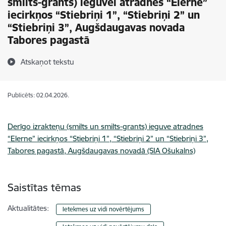
smilts-grants) ieguvei atradnes “Elerne”
iecirkņos “Stiebriņi 1”, “Stiebriņi 2” un
“Stiebriņi 3”, Augšdaugavas novada
Tabores pagastā
Atskaņot tekstu
Publicēts: 02.04.2026.
Derīgo izrakteņu (smilts un smilts-grants) ieguve atradnes
“Elerne” iecirkņos “Stiebriņi 1”, “Stiebriņi 2” un “Stiebriņi 3”,
Tabores pagastā, Augšdaugavas novadā (SIA Ošukalns)
Saistītas tēmas
Aktualitātes:
Ietekmes uz vidi novērtējums