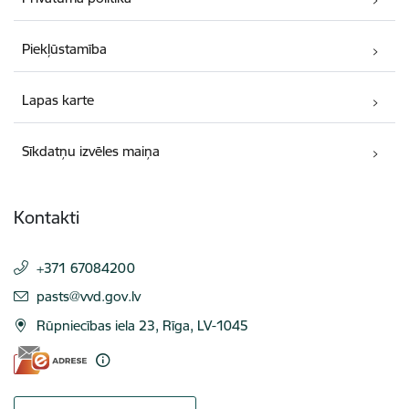
Piekļūstamība
Lapas karte
Sīkdatņu izvēles maiņa
Kontakti
+371 67084200
E-pasts:
pasts@vvd.gov.lv
Rūpniecības iela 23, Rīga, LV-1045