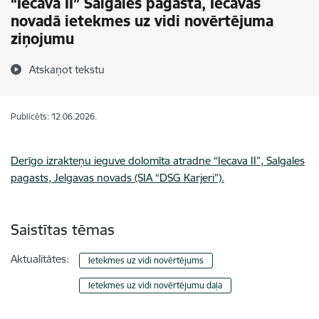
“Iecava II” Salgales pagastā, Iecavas
novadā ietekmes uz vidi novērtējuma
ziņojumu
Atskaņot tekstu
Publicēts: 12.06.2026.
Derīgo izrakteņu ieguve dolomīta atradne “Iecava II”, Salgales
pagasts, Jelgavas novads (SIA “DSG Karjeri”).
Saistītas tēmas
Aktualitātes:
Ietekmes uz vidi novērtējums
Ietekmes uz vidi novērtējumu daļa