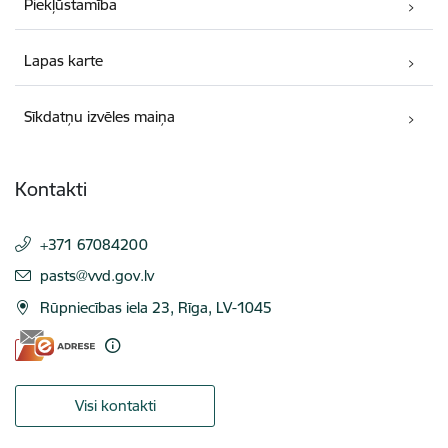
Piekļūstamība
Lapas karte
Sīkdatņu izvēles maiņa
Kontakti
+371 67084200
E-pasts:
pasts@vvd.gov.lv
Rūpniecības iela 23, Rīga, LV-1045
Visi kontakti