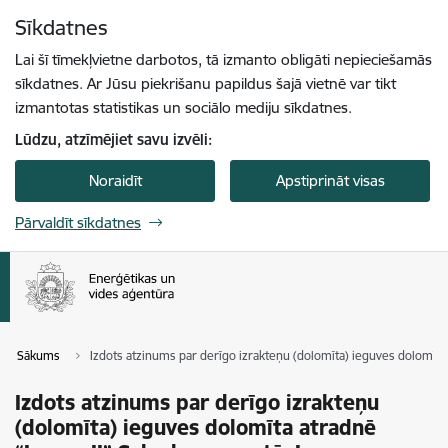
Pāriet uz lapas saturu
Sīkdatnes
Spied
lai meklētu
Enter
Lai šī tīmekļvietne darbotos, tā izmanto obligāti nepieciešamās
sīkdatnes. Ar Jūsu piekrišanu papildus šajā vietnē var tikt
izmantotas statistikas un sociālo mediju sīkdatnes.
Lūdzu, atzīmējiet savu izvēli:
Noraidīt
Apstiprināt visas
Pārvaldīt sīkdatnes
Sākums
Izdots atzinums par derīgo izrakteņu (dolomīta) ieguves dolomīta
Izdots atzinums par derīgo izrakteņu
(dolomīta) ieguves dolomīta atradnē