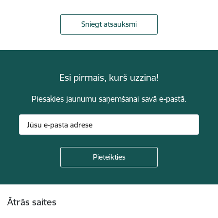
Sniegt atsauksmi
Esi pirmais, kurš uzzina!
Piesakies jaunumu saņemšanai savā e-pastā.
Kājene
Ātrās saites