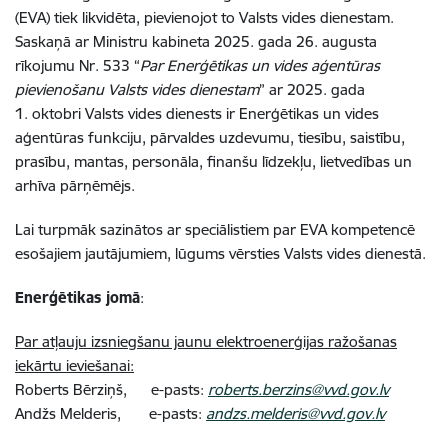
(EVA) tiek likvidēta, pievienojot to Valsts vides dienestam.
Saskaņā ar Ministru kabineta 2025. gada 26. augusta
rīkojumu Nr. 533 “
Par Enerģētikas un vides aģentūras
pievienošanu Valsts vides dienestam
” ar 2025. gada
1. oktobri Valsts vides dienests ir Enerģētikas un vides
aģentūras funkciju, pārvaldes uzdevumu, tiesību, saistību,
prasību, mantas, personāla, finanšu līdzekļu, lietvedības un
arhīva pārņēmējs.
Lai turpmāk sazinātos ar speciālistiem par EVA kompetencē
esošajiem jautājumiem, lūgums vērsties Valsts vides dienestā.
Enerģētikas jomā
:
Par atļauju izsniegšanu jaunu elektroenerģijas ražošanas
iekārtu ieviešanai:
Roberts Bērziņš, e-pasts:
roberts.berzins@vvd.gov.lv
Andžs Melderis, e-pasts:
andzs.melderis@vvd.gov.lv