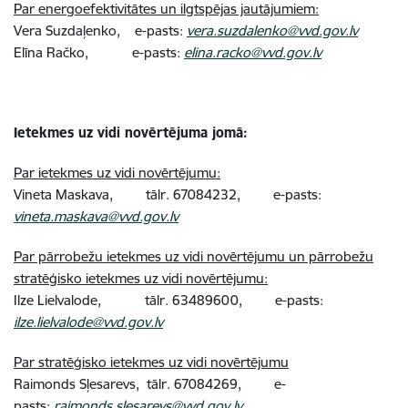
Par energoefektivitātes un ilgtspējas jautājumiem:
Vera Suzdaļenko, e-pasts:
vera.suzdalenko@vvd.gov.lv
Elīna Račko, e-pasts:
elina.racko@vvd.gov.lv
Ietekmes uz vidi novērtējuma jomā:
Par ietekmes uz vidi novērtējumu:
Vineta Maskava, tālr.
67084232
, e-pasts:
vineta.maskava@vvd.gov.lv
Par pārrobežu ietekmes uz vidi novērtējumu un pārrobežu
stratēģisko ietekmes uz vidi novērtējumu:
Ilze Lielvalode, tālr.
63489600
, e-pasts:
ilze.lielvalode@vvd.gov.lv
Par stratēģisko ietekmes uz vidi novērtējumu
Raimonds Sļesarevs, tālr. 67084269,
e-
pasts:
raimonds.slesarevs@vvd.gov.lv