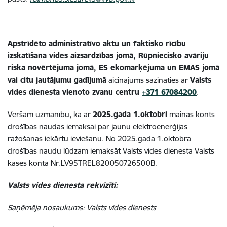
Apstrīdēto administratīvo aktu un faktisko rīcību
izskatīšana vides aizsardzības jomā, Rūpniecisko avāriju
riska novērtējuma jomā, ES ekomarķējuma un EMAS jomā
vai citu jautājumu gadījumā
aicinājums sazināties ar
Valsts
vides dienesta vienoto zvanu centru
+371 67084200
.
Vēršam uzmanību, ka ar
2025.gada 1.oktobri
mainās konts
drošības naudas iemaksai par jaunu elektroenerģijas
ražošanas iekārtu ieviešanu. No 2025.gada 1.oktobra
drošības naudu lūdzam iemaksāt Valsts vides dienesta Valsts
kases kontā Nr.LV95TREL820050726500B.
Valsts vides dienesta rekvizīti:
Saņēmēja nosaukums: Valsts vides dienests