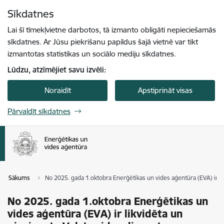
Pāriet uz lapas saturu
Sīkdatnes
Spied
lai meklētu
Enter
Lai šī tīmekļvietne darbotos, tā izmanto obligāti nepieciešamās
sīkdatnes. Ar Jūsu piekrišanu papildus šajā vietnē var tikt
izmantotas statistikas un sociālo mediju sīkdatnes.
Lūdzu, atzīmējiet savu izvēli:
Noraidīt
Apstiprināt visas
Pārvaldīt sīkdatnes
Sākums
No 2025. gada 1.oktobra Enerģētikas un vides aģentūra (EVA) ir li
No 2025. gada 1.oktobra Enerģētikas un
vides aģentūra (EVA) ir likvidēta un