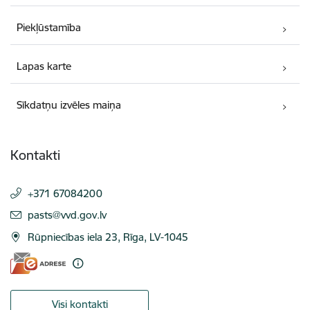
Piekļūstamība
Lapas karte
Sīkdatņu izvēles maiņa
Kontakti
+371 67084200
E-pasts:
pasts@vvd.gov.lv
Rūpniecības iela 23, Rīga, LV-1045
Visi kontakti