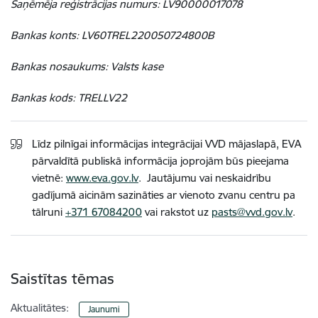
Saņēmēja reģistrācijas numurs: LV90000017078
Bankas konts: LV60TREL220050724800B
Bankas nosaukums: Valsts kase
Bankas kods: TRELLV22
Līdz pilnīgai informācijas integrācijai VVD mājaslapā, EVA
pārvaldītā publiskā informācija joprojām būs pieejama
vietnē:
www.eva.gov.lv
. Jautājumu vai neskaidrību
gadījumā aicinām sazināties ar vienoto zvanu centru pa
tālruni
+371 67084200
vai rakstot uz
pasts@vvd.gov.lv
.
Saistītas tēmas
Aktualitātes:
Jaunumi